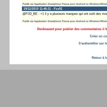
Publié via l'application Smartphone France pour
Android
ou
Windows/Wind
19/11/2019 11:46:11 - Fzs91
@PJD_BE : +1 il y a plusieurs marques qui ont sorti des mod
Publié via l'application Smartphone France pour
Android
ou
Windows/Wind
Dorénavant pour publier des commentaires il fa
Créer un co
S'authentifier sur 
Retour à l