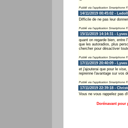
Publié via l'application Smartphone 
14/11/2019 00:45:02 - Ledol
Difficile de ne pas leur donner
Publié via l'application Smartphone 
15/11/2019 14:14:31 - Lyves
quant on regarde bien, entre l
que les autoradios, plus perso
chercher pour désactiver tout
Publié via l'application Smartphone 
17/11/2019 20:40:09 - Lyves
et j'ajouterai que pour le vis
reprenne l'avantage sur vos 
Publié via l'application Smartphone 
17/11/2019 22:39:18 - Chris
Vous ne vous rappelez pas d'
Dorénavant pour p