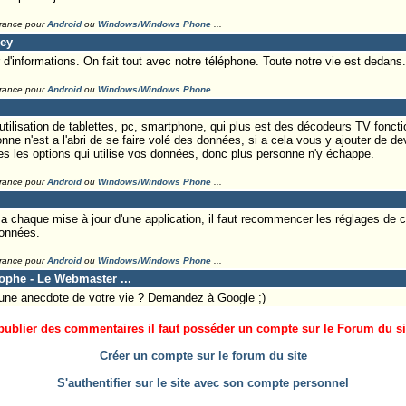
France pour
Android
ou
Windows/Windows Phone
...
ley
 d'informations. On fait tout avec notre téléphone. Toute notre vie est dedans. I
France pour
Android
ou
Windows/Windows Phone
...
'utilisation de tablettes, pc, smartphone, qui plus est des décodeurs TV fonct
nne n'est a l'abri de se faire volé des données, si a cela vous y ajouter de de
es les options qui utilise vos données, donc plus personne n'y échappe.
France pour
Android
ou
Windows/Windows Phone
...
e, a chaque mise à jour d'une application, il faut recommencer les réglages de c
données.
France pour
Android
ou
Windows/Windows Phone
...
tophe - Le Webmaster ...
une anecdote de votre vie ? Demandez à Google ;)
ublier des commentaires il faut posséder un compte sur le Forum du site
Créer un compte sur le forum du site
S'authentifier sur le site avec son compte personnel