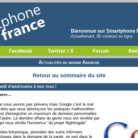
Bienvenue sur Smartphone F
Actuellement, 85 visiteurs en ligne
Facebook
Twitter / X
Forum
Rec
Actualités du monde Android
Retour au sommaire du site
té d'américains à leur insu !
ires ...
ne vous avions pas prévenu mais Google c'est le mal
 années que nous dénonçons les pratiques malhonnêtes
r est d'enregistrer un maximum de données personnelles
ù l'autre. La dernière affaire du genre nous est révélée par
ui nous révèle l'existence "du projet Nightingale".
ière britannique, pionnière des soins infirmiers
istiques dans le domaine de la santé, se sert dans le