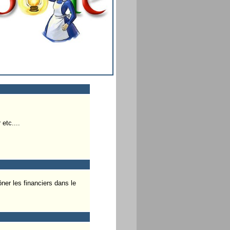
etc....
ner les financiers dans le