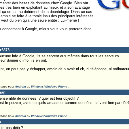
imenter des bases de données chez Google. Bien sûr
s très bien en exploitant au mieux et à son avantage
 ça se fait au détriment de la déontologie. Dans ce cas
 semble se faire à la totale insu des principaux intéressés
veut du bien qu'à une seule entité : Lui-même !
 concernant à Google, mieux vous vous porterez dans
ur3873
cune info à Google, ils se servent eux mêmes dans tous les serveurs...
ur donner d info, ils en ont.
 on peut pas y échapper, amoin de n avoir ni cb, ni téléphone, ni ordinateur 
France pour
Android
ou
Windows/Windows Phone
...
man
 ensemble de données !? quel est leur objectif ?
st le pouvoir, avec ce qu'ils amassent comme données, ils vont finir par détrô
France pour
Android
ou
Windows/Windows Phone
...
a
ils pas déjà ?