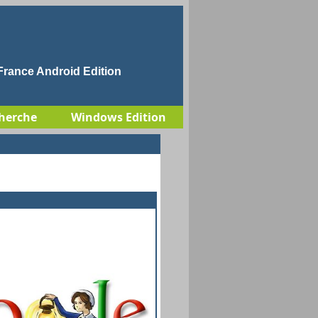
rance Android Edition
herche
Windows Edition