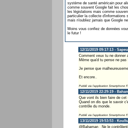
système de santé américain pour al
comme souvent Google fait les chose
les législations mais comme souvent
particulier la collecte d'informations
mais n'oubliez jamais que Google ne 
Moins vous confiez de données vous
le futur !
12/11/2019 09:17:13 - Sape
Comment veux tu ne donner au
Même qua'd tu pense ne pas le
Je pense que malheureusement,
Et encore..
Publié via l'application Smartphone 
12/11/2019 22:29:19 - Baha
Que vont ils bien faire de cet
Quand on dis que le savoir c'e
contrôle du monde.
Publié via l'application Smartphone 
13/11/2019 19:53:53 - Koulk
@Bahaman : Ne le contrôlent-