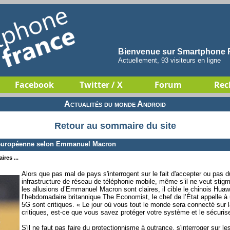
Bienvenue sur Smartphone F
Actuellement, 93 visiteurs en ligne
Facebook
Twitter / X
Forum
Rec
Actualités du monde Android
Retour au sommaire du site
 européenne selon Emmanuel Macron
ires ...
Alors que pas mal de pays s'interrogent sur le fait d'accepter ou pas d
infrastructure de réseau de téléphonie mobile, même s’il ne veut stig
les allusions d’Emmanuel Macron sont claires, il cible le chinois Huaw
l’hebdomadaire britannique The Economist, le chef de l’État appelle à
5G sont critiques. « Le jour où vous tout le monde sera connecté sur
critiques, est-ce que vous savez protéger votre système et le sécuriser
S'il ne faut pas faire du protectionnisme à outrance, s'interroger sur le