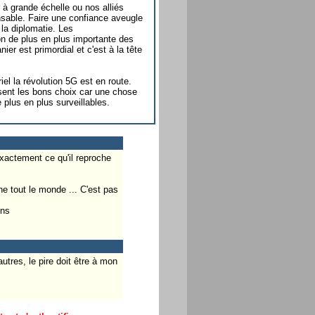
à grande échelle ou nos alliés
nsable. Faire une confiance aveugle
 la diplomatie. Les
on de plus en plus importante des
r est primordial et c'est à la tête
iel la révolution 5G est en route.
ssent les bons choix car une chose
plus en plus surveillables.
s exactement ce qu'il reproche
ne tout le monde ... C'est pas
ons
utres, le pire doit être à mon