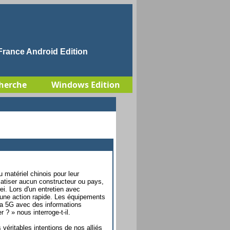
rance Android Edition
herche
Windows Edition
u matériel chinois pour leur
matiser aucun constructeur ou pays,
ei. Lors d'un entretien avec
 une action rapide. Les équipements
 la 5G avec des informations
 ? » nous interroge-t-il.
s véritables intentions de nos alliés