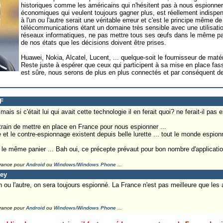
historiques comme les américains qui n'hésitent pas à nous espionner 
économiques qui veulent toujours gagner plus, est réellement indispe
à l'un ou l'autre serait une véritable erreur et c'est le principe même de
télécommunications étant un domaine très sensible avec une utilisati
réseaux informatiques, ne pas mettre tous ses œufs dans le même panie
de nos états que les décisions doivent être prises.
Huawei, Nokia, Alcatel, Lucent, ... quelque-soit le fournisseur de matér
Reste juste à espérer que ceux qui participent à sa mise en place fa
est sûre, nous serons de plus en plus connectés et par conséquent de 
PF
 mais si c'était lui qui avait cette technologie il en ferait quoi? ne ferait-il pa
en train de mettre en place en France pour nous espionner ...
et le contre-espionnage existent depuis belle lurette ... tout le monde espion
le même panier ... Bah oui, ce précepte prévaut pour bon nombre d'applicati
France pour
Android
ou
Windows/Windows Phone
...
ley
n ou l'autre, on sera toujours espionné. La France n'est pas meilleure que les a
France pour
Android
ou
Windows/Windows Phone
...