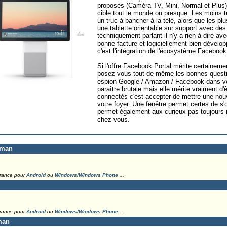
proposés (Caméra TV, Mini, Normal et Plus)
cible tout le monde ou presque. Les moins t
un truc à bancher à la télé, alors que les pl
une tablette orientable sur support avec des
techniquement parlant il n'y a rien à dire a
bonne facture et logiciellement bien dévelo
c'est l'intégration de l'écosystème Faceboo
Si l'offre Facebook Portal mérite certaineme
posez-vous tout de même les bonnes questi
espion Google / Amazon / Facebook dans vo
paraître brutale mais elle mérite vraiment d
connectés c'est accepter de mettre une nouv
votre foyer. Une fenêtre permet certes de s'
permet également aux curieux pas toujours i
chez vous.
eman
France pour
Android
ou
Windows/Windows Phone
...
France pour
Android
ou
Windows/Windows Phone
...
man