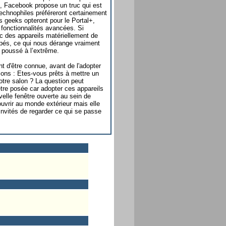
, Facebook propose un truc qui est
echnophiles préféreront certainement
us geeks opteront pour le Portal+,
 fonctionnalités avancées. Si
vec des appareils matériellement de
ppés, ce qui nous dérange vraiment
k poussé à l’extrême.
nt d'être connue, avant de l'adopter
ons : Etes-vous prêts à mettre un
tre salon ? La question peut
'être posée car adopter ces appareils
elle fenêtre ouverte au sein de
ouvrir au monde extérieur mais elle
nvités de regarder ce qui se passe