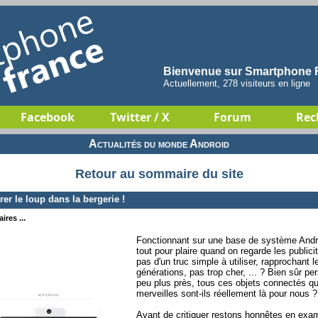
Bienvenue sur Smartphone F
Actuellement, 278 visiteurs en ligne
Facebook
Twitter / X
Forum
Rec
Actualités du monde Android
Retour au sommaire du site
er le loup dans la bergerie !
ires ...
Fonctionnant sur une base de système Andr
tout pour plaire quand on regarde les publici
pas d'un truc simple à utiliser, rapprochant 
générations, pas trop cher, ... ? Bien sûr p
peu plus près, tous ces objets connectés q
merveilles sont-ils réellement là pour nous ?
Avant de critiquer restons honnêtes en exami