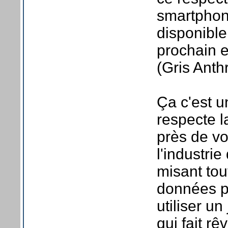
smartphon
disponible, 
prochain e
(Gris Anth
Ça c'est 
respecte l
près de vo
l'industri
misant tout
données p
utiliser un
qui fait r