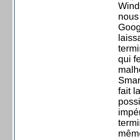
Wind
nous
Goog
laiss
termi
qui f
malhe
Smar
fait 
possi
impér
termi
même