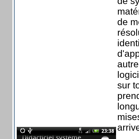
de sy
matér
de m
résol
ident
d'app
autr
logic
sur t
prend
long
mises
arriv