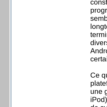
const
prog
sembl
longt
termi
diver
Andr
cert
Ce qu
plat
une 
iPod