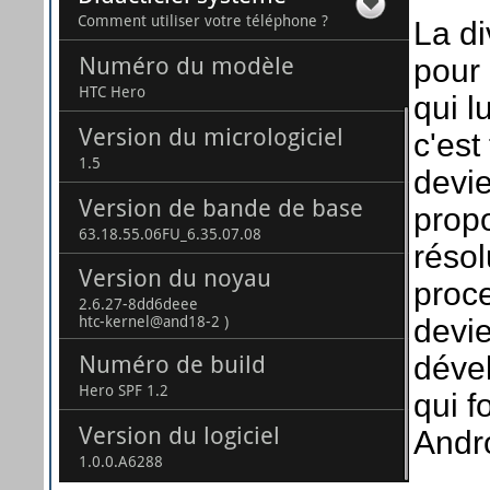
La di
pour 
qui l
c'est
devi
prop
résol
proce
devie
dével
qui f
Andr