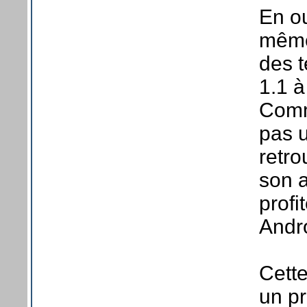
En o
même 
des t
1.1 à
Comme
pas u
retro
son a
profi
Andro
Cette
un pr