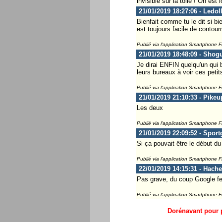
invisible sur la toile ! On est l
21/01/2019 18:27:06 - Ledol
Bienfait comme tu le dit si bie
est toujours facile de contour
Publié via l'application Smartphone 
21/01/2019 18:48:09 - Shog
Je dirai ENFIN quelqu'un qui b
leurs bureaux à voir ces petits
Publié via l'application Smartphone 
21/01/2019 21:10:33 - Pikeu
Les deux
Publié via l'application Smartphone 
21/01/2019 22:09:52 - Spor
Si ça pouvait être le début 
Publié via l'application Smartphone 
22/01/2019 14:15:31 - Hach
Pas grave, du coup Google fe
Publié via l'application Smartphone 
Dorénavant pour p