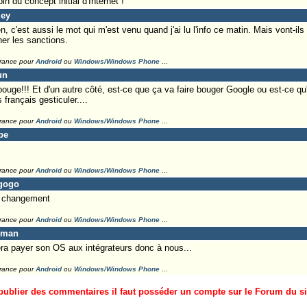
oin du concept initial d'Internet !
ley
n, c'est aussi le mot qui m'est venu quand j'ai lu l'info ce matin. Mais vont-il
ner les sanctions.
France pour
Android
ou
Windows/Windows Phone
...
un
ouge!!! Et d'un autre côté, est-ce que ça va faire bouger Google ou est-ce qu'
 français gesticuler....
France pour
Android
ou
Windows/Windows Phone
...
pe
France pour
Android
ou
Windows/Windows Phone
...
tgogo
du changement
France pour
Android
ou
Windows/Windows Phone
...
eman
ra payer son OS aux intégrateurs donc à nous...
France pour
Android
ou
Windows/Windows Phone
...
ublier des commentaires il faut posséder un compte sur le Forum du site