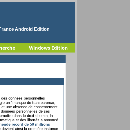
rance Android Edition
herche
Windows Edition
s des données personnelles
ogle un "manque de transparence,
te et une absence de consentement
es données personnelles de ses
 remettre dans le droit chemin, la
ormatique et des libertés a annoncé
ende record de 50 millions
se devient ainsi la première instance