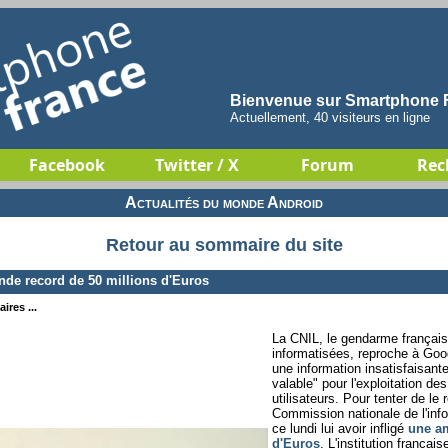
Bienvenue sur Smartphone F
Actuellement, 40 visiteurs en ligne
Facebook
Twitter / X
Forum
Rec
Actualités du monde Android
Retour au sommaire du site
de record de 50 millions d'Euros
ires ...
La CNIL, le gendarme françai
informatisées, reproche à Go
une information insatisfaisan
valable" pour l'exploitation d
utilisateurs. Pour tenter de le
Commission nationale de l'inf
ce lundi lui avoir infligé
une am
d'Euros
. L'institution françai