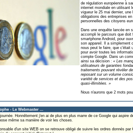
de régulation européenne à sa
internet mondiale en utilisant
vigueur le 25 mai dernier, une 
obligations des entreprises en
personnelles des citoyens eu
Dans une enquête lancée en s
accompli le parcours que doit f
smartphone Android, pour ouvr
son appareil. Il a simplement
nous peut le faire, que c'était
pour avoir toutes les informati
compte Google. Dans un comm
ainsi sa décision :
« Les manq
utilisateurs de garanties fon
traitements pouvant révéler de
reposant sur un volume consi
variété de services et des po
quasi-illimitées. »
Nous n'aurons que 2 mots pou
tophe - Le Webmaster ...
journée. Honnêtement j'en ai de plus en plus marre de ce Google qui aspire d
impose même sa manière de voir les choses.
onsable d'un site WEB on se retrouve obligé de suivre les ordres donnés par 