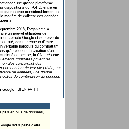
nctionner une grande plateforme
 les dispositions du RGPD, entré en
loi qui renforce considérablement les
 la matière de collecte des données
ropéens.
eptembre 2018, l'organisme a
aire un nouvel utilisateur de
ir un compte Google et se servir de
 constaté, comme chacun d'entre
 un véritable parcours du combattant
ons qu'impliquent la création d'un
uniqué de presse, la CNIL résume
uements constatés privent les
damentales concernant des
s pans entiers de leur vie privée, car
dérable de données, une grande
ssibilités de combinaison de données
r Google : BIEN FAIT !
e plus en plus de données,
Google sous peine d'être