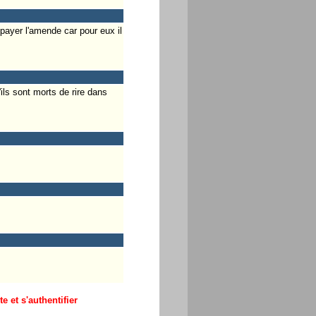
s payer l'amende car pour eux il
ils sont morts de rire dans
 et s'authentifier