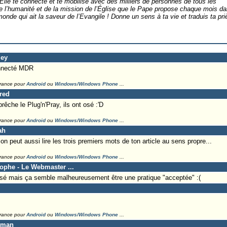
lle te connecte et te mobilise avec des milliers de personnes de tous les
 de l’humanité et de la mission de l’Église que le Pape propose chaque mois d
monde qui ait la saveur de l’Evangile ! Donne un sens à ta vie et traduis ta pri
ley
onnecté MDR
France pour
Android
ou
Windows/Windows Phone
...
Fred
êche le Plug'n'Pray, ils ont osé :'D
France pour
Android
ou
Windows/Windows Phone
...
ah
on peut aussi lire les trois premiers mots de ton article au sens propre...
France pour
Android
ou
Windows/Windows Phone
...
tophe - Le Webmaster ...
sé mais ça semble malheureusement être une pratique "acceptée" :(
France pour
Android
ou
Windows/Windows Phone
...
eman