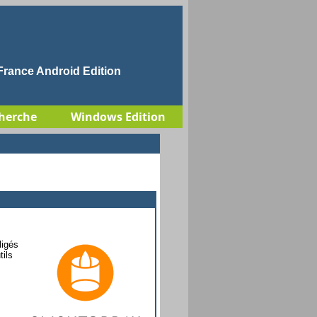
rance Android Edition
herche
Windows Edition
ligés
tils