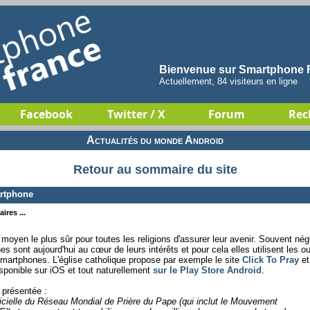
Bienvenue sur Smartphone F
Actuellement, 84 visiteurs en ligne
Facebook
Twitter / X
Forum
Rec
Actualités du monde Android
Retour au sommaire du site
artphone
ires ...
 moyen le plus sûr pour toutes les religions d'assurer leur avenir. Souvent nég
nes sont aujourd'hui au cœur de leurs intérêts et pour cela elles utilisent les ou
smartphones. L'église catholique propose par exemple le site
Click To Pray
et
sponible sur iOS et tout naturellement
sur le Play Store Android
.
 présentée :
fficielle du Réseau Mondial de Prière du Pape (qui inclut le Mouvement