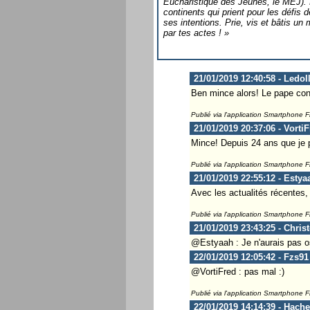
Eucharistique des Jeunes, le MEJ). E
continents qui prient pour les défis
ses intentions. Prie, vis et bâtis un 
par tes actes ! »
21/01/2019 12:40:58 - Ledol
Ben mince alors! Le pape c
Publié via l'application Smartphone 
21/01/2019 20:37:06 - Vorti
Mince! Depuis 24 ans que je pr
Publié via l'application Smartphone 
21/01/2019 22:55:12 - Estya
Avec les actualités récentes, 
Publié via l'application Smartphone 
21/01/2019 23:43:25 - Chris
@Estyaah : Je n'aurais pas o
22/01/2019 12:05:42 - Fzs91
@VortiFred : pas mal :)
Publié via l'application Smartphone 
22/01/2019 14:14:39 - Hach