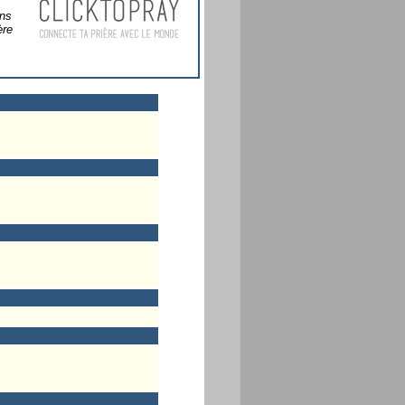
ans
ère