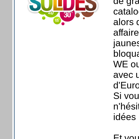
de gra
catalo
alors 
affair
jaunes
bloqu
WE ou
avec u
d'Eur
Si vou
n'hés
idées 
Et vou