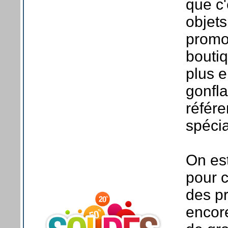
que c'
objets
promot
boutiq
plus e
gonfla
référe
spécia
On est
pour c
des p
encor