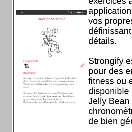
exercices 
applicatio
vos propre
définissant
détails.
Strongify e
pour des e
fitness ou 
disponible 
Jelly Bean
chronomètr
de bien gé