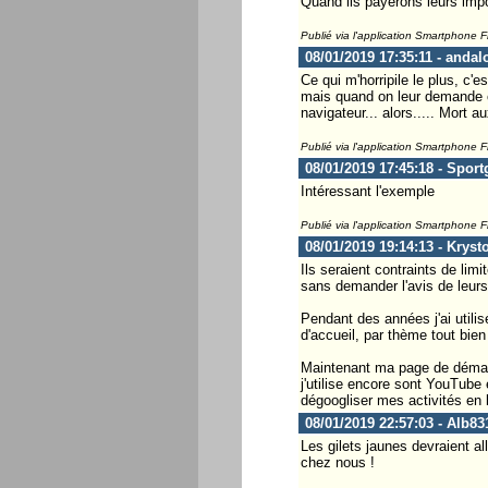
Quand ils payerons leurs impô
Publié via l'application Smartphone 
08/01/2019 17:35:11 - andal
Ce qui m'horripile le plus, c'e
mais quand on leur demande ce 
navigateur... alors..... Mort aux
Publié via l'application Smartphone 
08/01/2019 17:45:18 - Spor
Intéressant l'exemple
Publié via l'application Smartphone 
08/01/2019 19:14:13 - Krysto
Ils seraient contraints de limi
sans demander l'avis de leurs u
Pendant des années j'ai utili
d'accueil, par thème tout bien
Maintenant ma page de démarra
j'utilise encore sont YouTube
dégoogliser mes activités en 
08/01/2019 22:57:03 - Alb83
Les gilets jaunes devraient a
chez nous !