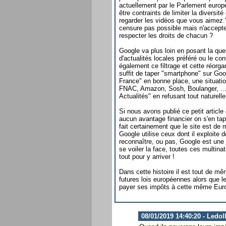
actuellement par le Parlement europ
être contraints de limiter la diversi
regarder les vidéos que vous aimez."
censure pas possible mais n'accepte
respecter les droits de chacun ?
Google va plus loin en posant la que
d'actualités locales préféré ou le co
également ce filtrage et cette réorga
suffit de taper "smartphone" sur Goo
France" en bonne place, une situatio
FNAC, Amazon, Sosh, Boulanger, ...
Actualités" en refusant tout naturell
Si nous avons publié ce petit article
aucun avantage financier on s'en tape
fait certainement que le site est de 
Google utilise ceux dont il exploite 
reconnaître, ou pas, Google est une so
se voiler la face, toutes ces multina
tout pour y arriver !
Dans cette histoire il est tout de m
futures lois européennes alors que 
payer ses impôts à cette même Eur
08/01/2019 14:40:20 - Ledol