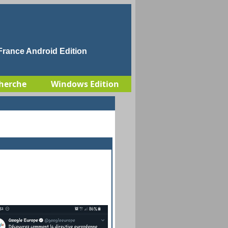
rance Android Edition
herche
Windows Edition