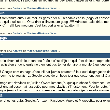
ts en Europe, ils pourrons en reparler. Ils devraient balayer devant leur por
France pour
Android
ou
Windows/Windows Phone
...
ous
st d'entendre autour de moi les gens crier au scandale car ils (gogol et consort)
qu'ils utilisent... On a droit à l'inventaire google!!!! Adresse, calendrier, mo
 C.....s!!! Les moutons c'est fait port aller à l'abattoir !!!
France pour
Android
ou
Windows/Windows Phone
...
tgogo
France pour
Android
ou
Windows/Windows Phone
...
ff
ter la diversité de leur contenu ? Mais c'est déjà ce qu'il font de leur propre c
tilisateurs, donc qu'ils ne viennent pas tenter de faire la morale à qui que ce 
sé Google.com en page d'accueil car j'avais paramétré leur outil d'agrégation
 comme je voulais. Et Google a décidé un beau jour que cette fonctionnalité al
ge est Netvibes et j'utilise Qwant lorsque j'ai quelque chose à chercher. Le
 et une adresse mail associée pour mes playlist YT justement. Pour le reste, 
ligne (merci Framasoft !), à commencer par le navigateur (je conseille vraimen
11
ller chez les gafa: Google, Amazon, Facebook, Apple et Microsoft... pour exi