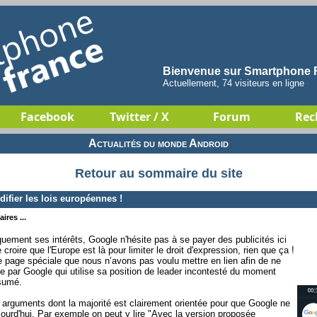
Bienvenue sur Smartphone F
Actuellement, 74 visiteurs en ligne
Facebook
Twitter / X
Forum
Rec
Actualités du monde Android
Retour au sommaire du site
fier les lois européennes !
ires ...
quement ses intérêts, Google n'hésite pas à se payer des publicités ici
 croire que l'Europe est là pour limiter le droit d'expression, rien que ça !
ne page spéciale que nous n’avons pas voulu mettre en lien afin de ne
ée par Google qui utilise sa position de leader incontesté du moment
ssumé.
 arguments dont la majorité est clairement orientée pour que Google ne
ujourd'hui. Par exemple on peut y lire "Avec la version proposée