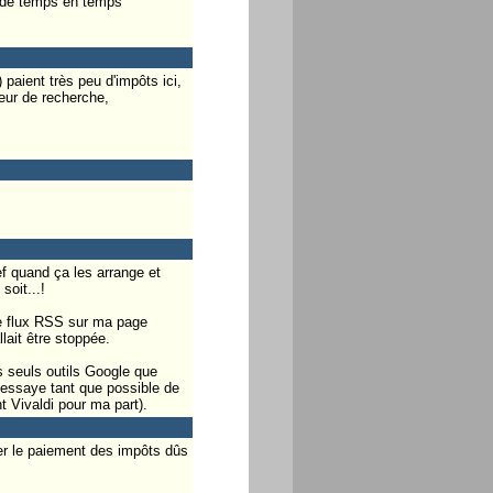
te de temps en temps
 paient très peu d'impôts ici,
teur de recherche,
hef quand ça les arrange et
soit...!
 de flux RSS sur ma page
lait être stoppée.
s seuls outils Google que
j'essaye tant que possible de
t Vivaldi pour ma part).
ger le paiement des impôts dûs