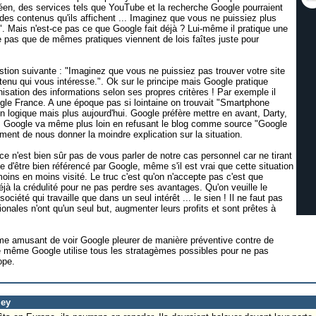
éen, des services tels que YouTube et la recherche Google pourraient
té des contenus qu'ils affichent ... Imaginez que vous ne puissiez plus
. Mais n'est-ce pas ce que Google fait déjà ? Lui-même il pratique une
 pas que de mêmes pratiques viennent de lois faîtes juste pour
stion suivante : "Imaginez que vous ne puissiez pas trouver votre site
ntenu qui vous intéresse.". Ok sur le principe mais Google pratique
nisation des informations selon ses propres critères ! Par exemple il
gle France. A une époque pas si lointaine on trouvait "Smartphone
n logique mais plus aujourd'hui. Google préfère mettre en avant, Darty,
 Google va même plus loin en refusant le blog comme source "Google
ement de nous donner la moindre explication sur la situation.
 ce n'est bien sûr pas de vous parler de notre cas personnel car ne tirant
 d'être bien référencé par Google, même s'il est vrai que cette situation
moins en moins visité. Le truc c'est qu'on n'accepte pas c'est que
déjà la crédulité pour ne pas perdre ses avantages. Qu'on veuille le
ciété qui travaille que dans un seul intérêt ... le sien ! Il ne faut pas
tionales n'ont qu'un seul but, augmenter leurs profits et sont prêtes à
ême amusant de voir Google pleurer de manière préventive contre de
le même Google utilise tous les stratagèmes possibles pour ne pas
ope.
ley