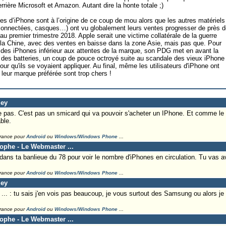
rière Microsoft et Amazon. Autant dire la honte totale ;)
s d’iPhone sont à l’origine de ce coup de mou alors que les autres matériels
connectées, casques…) ont vu globalement leurs ventes progresser de près d
au premier trimestre 2018. Apple serait une victime collatérale de la guerre
 la Chine, avec des ventes en baisse dans la zone Asie, mais pas que. Pour
 des iPhones inférieur aux attentes de la marque, son PDG met en avant la
 des batteries, un coup de pouce octroyé suite au scandale des vieux iPhone
jour qu'ils se voyaient appliquer. Au final, même les utilisateurs d'iPhone ont
leur marque préférée sont trop chers !
ley
pas. C'est pas un smicard qui va pouvoir s'acheter un IPhone. Et comme le p
ble.
France pour
Android
ou
Windows/Windows Phone
...
tophe - Le Webmaster ...
ns ta banlieue du 78 pour voir le nombre d'iPhones en circulation. Tu vas av
France pour
Android
ou
Windows/Windows Phone
...
ley
. : tu sais j'en vois pas beaucoup, je vous surtout des Samsung ou alors je 
France pour
Android
ou
Windows/Windows Phone
...
tophe - Le Webmaster ...