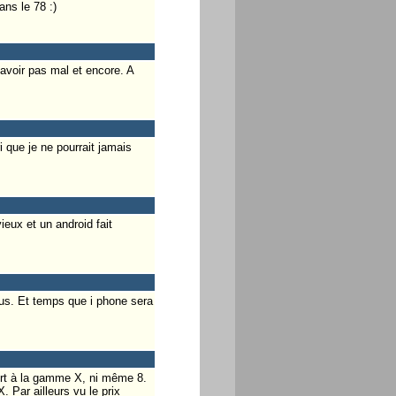
ans le 78 :)
 avoir pas mal et encore. A
 que je ne pourrait jamais
ieux et un android fait
nus. Et temps que i phone sera
ort à la gamme X, ni même 8.
 Par ailleurs vu le prix