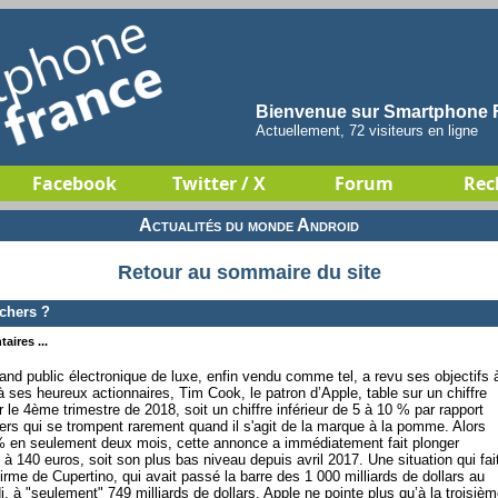
Bienvenue sur Smartphone F
Actuellement, 72 visiteurs en ligne
Facebook
Twitter / X
Forum
Rec
Actualités du monde Android
Retour au sommaire du site
chers ?
aires ...
rand public électronique de luxe, enfin vendu comme tel, a revu ses objectifs 
à ses heureux actionnaires, Tim Cook, le patron d’Apple, table sur un chiffre
r le 4ème trimestre de 2018, soit un chiffre inférieur de 5 à 10 % par rapport
ers qui se trompent rarement quand il s'agit de la marque à la pomme. Alors
0 % en seulement deux mois, cette annonce a immédiatement fait plonger
 à 140 euros, soit son plus bas niveau depuis avril 2017. Une situation qui fai
 firme de Cupertino, qui avait passé la barre des 1 000 milliards de dollars au
, à "seulement" 749 milliards de dollars. Apple ne pointe plus qu’à la troisiè