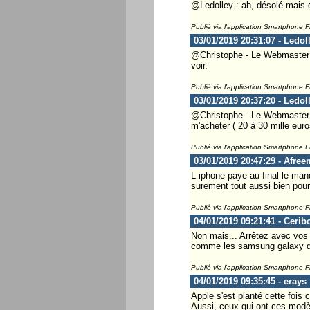
@Ledolley : ah, désolé mais qu
Publié via l'application Smartphone 
03/01/2019 20:31:07 - Ledol
@Christophe - Le Webmaster ..
voir.
Publié via l'application Smartphone 
03/01/2019 20:37:20 - Ledol
@Christophe - Le Webmaster ..
m'acheter ( 20 à 30 mille eur
Publié via l'application Smartphone 
03/01/2019 20:47:29 - Afre
L iphone paye au final le manq
surement tout aussi bien pou
Publié via l'application Smartphone 
04/01/2019 09:21:41 - Cerib
Non mais... Arrêtez avec vos 
comme les samsung galaxy des
Publié via l'application Smartphone 
04/01/2019 09:35:45 - erays
Apple s'est planté cette foi
Aussi, ceux qui ont ces modèl