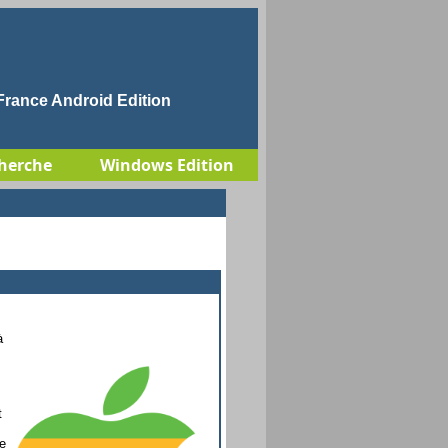
rance Android Edition
herche
Windows Edition
à
t
me