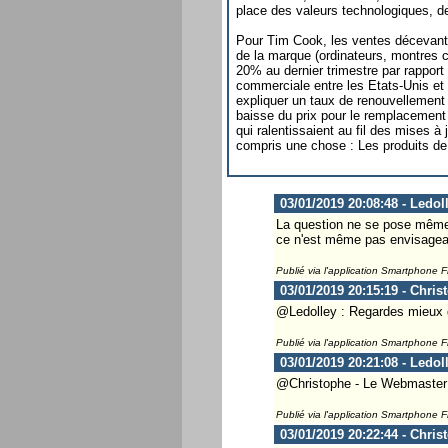
place des valeurs technologiques, der
Pour Tim Cook, les ventes décevante
de la marque (ordinateurs, montres 
20% au dernier trimestre par rapport 
commerciale entre les Etats-Unis et
expliquer un taux de renouvellement
baisse du prix pour le remplacement
qui ralentissaient au fil des mises à 
compris une chose : Les produits de 
03/01/2019 20:08:48 - Ledol
La question ne se pose même 
ce n'est même pas envisagea
Publié via l'application Smartphone 
03/01/2019 20:15:19 - Chris
@Ledolley : Regardes mieux da
Publié via l'application Smartphone 
03/01/2019 20:21:08 - Ledol
@Christophe - Le Webmaster ..
Publié via l'application Smartphone 
03/01/2019 20:22:44 - Chris