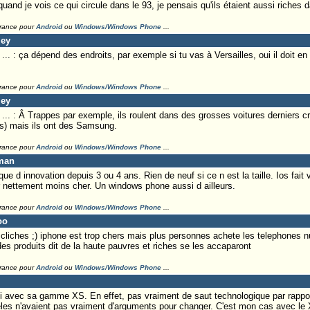
and je vois ce qui circule dans le 93, je pensais qu'ils étaient aussi riches d
France pour
Android
ou
Windows/Windows Phone
...
ley
. : ça dépend des endroits, par exemple si tu vas à Versailles, oui il doit en
France pour
Android
ou
Windows/Windows Phone
...
ley
. : Â Trappes par exemple, ils roulent dans des grosses voitures derniers cri
os) mais ils ont des Samsung.
France pour
Android
ou
Windows/Windows Phone
...
eman
ue d innovation depuis 3 ou 4 ans. Rien de neuf si ce n est la taille. Ios fait v
r nettement moins cher. Un windows phone aussi d ailleurs.
France pour
Android
ou
Windows/Windows Phone
...
oo
cliches ;) iphone est trop chers mais plus personnes achete les telephones 
 produits dit de la haute pauvres et riches se les accaparont
France pour
Android
ou
Windows/Windows Phone
...
s ci avec sa gamme XS. En effet, pas vraiment de saut technologique par rapp
es n'avaient pas vraiment d'arguments pour changer. C'est mon cas avec le X.