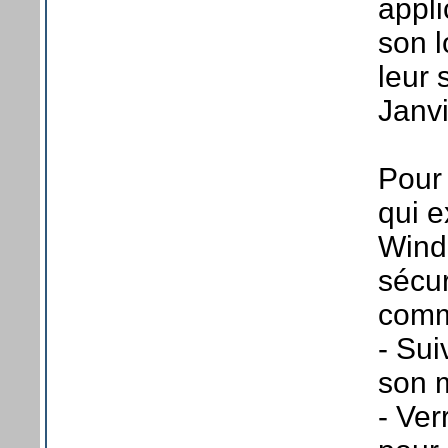
appli
son l
leur 
Janvi
Pour
qui 
Wind
sécur
comme
- Sui
son 
- Ver