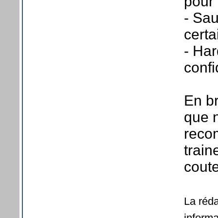
pour 
- Sa
cert
- Har
confi
En br
que 
reco
train
coute
La réda
informa