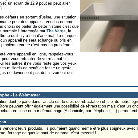
avec un écran de 12,9 pouces peut aller
).
es défauts en sortant d'usine, une situation
nnante pour des appareils vendus comme
 choisi de parler de cette histoire c'est que
e normale ! Interrogée par
The Verge
, la
irme qu’il n’y a rien d’anormal. La marque
ucun appareil ne sera échangé ou pris en
ce problème car ce n'est pas un problème !
té votre appareil en ligne, rappelez-vous
our vous rétracter de votre achat et
our les autres il ne vous reste que vos yeux
ses milliards de bénéfice fasse un geste
éçus ne deviennent pas définitivement des
tophe - Le Webmaster ...
tion dont je parle dans l'article est le droit de rétractation officiel de notre lé
e peuvent offrir également une possibilité de rétractation mais c'est un choi
achats en ligne ou par démarchage (A domicile, par téléphone, ...) permettent d
man
ls vendent leurs produits, ils pourraient quand même être plus soigneux avec !
e, foutage de gueule haut de gamme, c'est raccord !