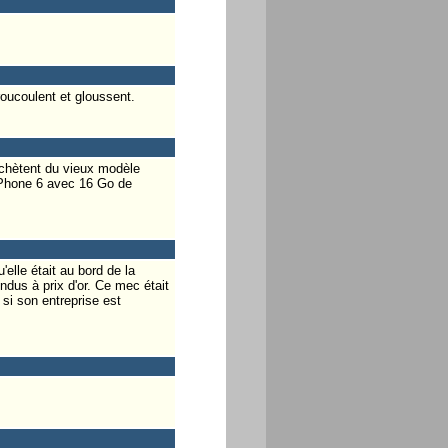
roucoulent et gloussent.
 achètent du vieux modèle
 iPhone 6 avec 16 Go de
elle était au bord de la
ndus à prix d'or. Ce mec était
 si son entreprise est