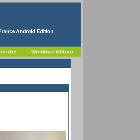
rance Android Edition
herche
Windows Edition