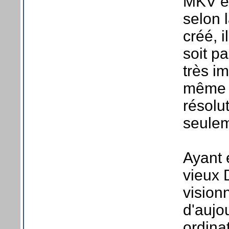
MKV ét
selon 
créé, i
soit p
très i
même p
résolu
seule
Ayant 
vieux 
vision
d'aujo
ordina