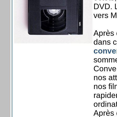
DVD. L
vers M
Après 
dans c
conve
somme
Conver
nos at
nos fi
rapide
ordina
Après 