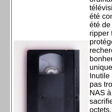
télévi
été co
été de
ripper
protég
recher
bonheur
uniqu
Inutile
pas tr
NAS à 
sacrif
octets