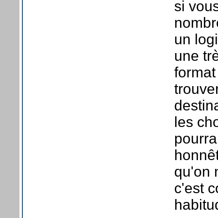
si vou
nombre
un log
une tr
format
trouve
destina
les ch
pourrai
honnêt
qu'on 
c'est 
habitu