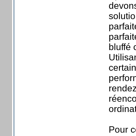
devons
solutio
parfai
parfai
bluffé 
Utilisa
certai
perfor
rende
réenco
ordina
Pour c