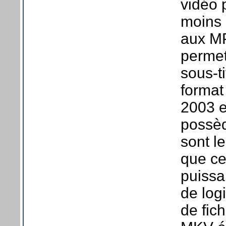
vidéo 
moins 
aux MP
permet
sous-t
format
2003 es
possè
sont le
que ce
puissa
de log
de fic