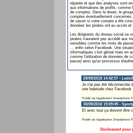
réparée et que des analyses sont en 
aux informations de profils, comme l
de comptes. Dans le doute, le groupe
comptes éventuellement concernés, o
de savoir si votre compte a été conc
données les pirates ont eu accès et s
Les dirigeants du réseau social se v
pirates n'auraient pas accédé aux m
sensibles comme les mots de passe 
… enfin selon Facebook. Une situatio
informatiques c'est génial mais en 
comme l'utilisation de données de co
passe) ainsi qu'un processus d'authen
29/09/2018 14:42:57 - Ledol
Je n'ai pas été déconnectée d
une habitude chez Facebook
Publié via l'application Smartphone 
30/09/2018 19:09:49 - Spor
Et avec tout ça doivent être 
Publié via l'application Smartphone 
Dorénavant pour p