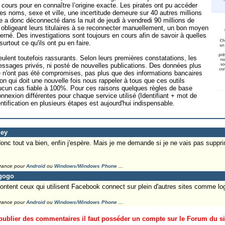
cours pour en connaître l’origine exacte. Les pirates ont pu accéder
es noms, sexe et ville, une incertitude demeure sur 40 autres millions
 a donc déconnecté dans la nuit de jeudi à vendredi 90 millions de
bligeant leurs titulaires à se reconnecter manuellement, un bon moyen
erné. Des investigations sont toujours en cours afin de savoir à quelles
urtout ce qu'ils ont pu en faire.
eulent toutefois rassurants. Selon leurs premières constatations, les
essages privés, ni posté de nouvelles publications. Des données plus
n'ont pas été compromises, pas plus que des informations bancaires
n qui doit une nouvelle fois nous rappeler à tous que ces outils
aucun cas fiable à 100%. Pour ces raisons quelques règles de base
nnexion différentes pour chaque service utilisé (Identifiant + mot de
tification en plusieurs étapes est aujourd'hui indispensable.
ley
onc tout va bien, enfin j'espère. Mais je me demande si je ne vais pas supp
France pour
Android
ou
Windows/Windows Phone
...
tgogo
content ceux qui utilisent Facebook connect sur plein d'autres sites comme log
France pour
Android
ou
Windows/Windows Phone
...
ublier des commentaires il faut posséder un compte sur le Forum du site