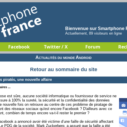
Bienvenue sur Smartphone F
Actuellement, 89 visiteurs en ligne
Facebook
Twitter / X
Forum
Rec
Actualités du monde Android
Retour au sommaire du site
piratés, une nouvelle affaire
ires ...
ose est sûre, aucune société informatique ou fournisseur de service ne
assure à 100% la sureté, la sécurité et la confidentialité des données
e nouvelle fois on retrouve au centre de ces problème de piratage de
ant des réseaux sociaux qu'est encore Facebook ? D'ailleurs avec ce
nant, combien de temps encore va-t-il rester le premier ?
cebook a annoncé avoir été victime d’une faille de sécurité affectant
 Le PDG de la société, Mark Zuckerberg, a assuré que la faille a été