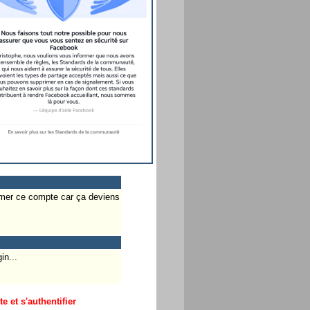
rimer ce compte car ça deviens
in...
 et s'authentifier