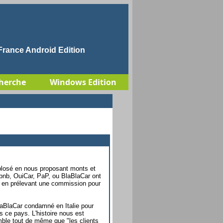
rance Android Edition
herche
Windows Edition
plosé en nous proposant monts et
rbnb, OuiCar, PaP, ou BlaBlaCar ont
s en prélevant une commission pour
laBlaCar condamné en Italie pour
ns ce pays. L'histoire nous est
emble tout de même que "les clients