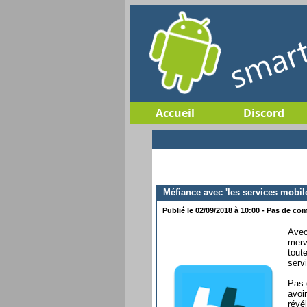
Accueil
Discord
Méfiance avec 'les services mobile
Publié le 02/09/2018 à 10:00 - Pas de com
Avec
merv
tout
serv
Pas 
avoi
révé