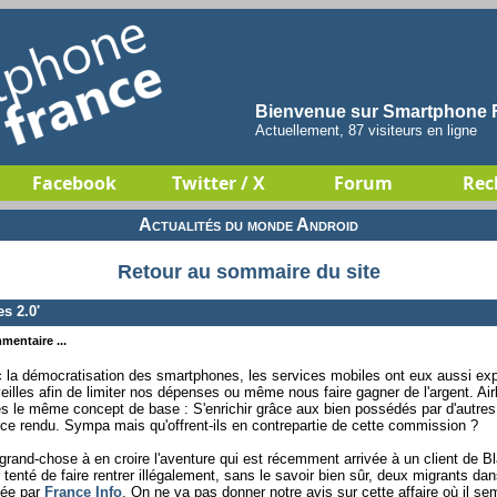
Bienvenue sur Smartphone F
Actuellement, 87 visiteurs en ligne
Facebook
Twitter / X
Forum
Rec
Actualités du monde Android
Retour au sommaire du site
s 2.0'
mentaire ...
 la démocratisation des smartphones, les services mobiles ont eux aussi ex
eilles afin de limiter nos dépenses ou même nous faire gagner de l'argent. Ai
es le même concept de base : S'enrichir grâce aux bien possédés par d'autre
ice rendu. Sympa mais qu'offrent-ils en contrepartie de cette commission ?
grand-chose à en croire l'aventure qui est récemment arrivée à un client de B
r tenté de faire rentrer illégalement, sans le savoir bien sûr, deux migrants da
lée par
France Info
. On ne va pas donner notre avis sur cette affaire où il s