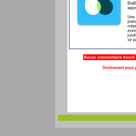
BlaB
appor
Une 
prat
mépr
exem
juri
se p
Aucun commentaire trouvé .
Dorénavant pour p