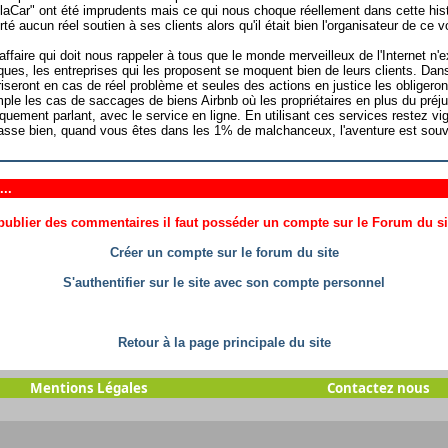
laCar" ont été imprudents mais ce qui nous choque réellement dans cette histo
té aucun réel soutien à ses clients alors qu'il était bien l'organisateur de ce 
affaire qui doit nous rappeler à tous que le monde merveilleux de l'Internet n'
iques, les entreprises qui les proposent se moquent bien de leurs clients. Dans
iseront en cas de réel problème et seules des actions en justice les obligero
ple les cas de saccages de biens Airbnb où les propriétaires en plus du préju
diquement parlant, avec le service en ligne. En utilisant ces services restez v
asse bien, quand vous êtes dans les 1% de malchanceux, l'aventure est souven
..
ublier des commentaires il faut posséder un compte sur le Forum du site
Créer un compte sur le forum du site
S'authentifier sur le site avec son compte personnel
Retour à la page principale du site
Mentions Légales
Contactez nous