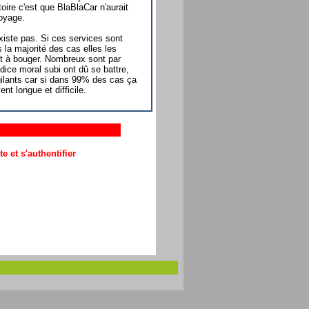
ire c'est que BlaBlaCar n'aurait
voyage.
existe pas. Si ces services sont
 la majorité des cas elles les
nt à bouger. Nombreux sont par
dice moral subi ont dû se battre,
igilants car si dans 99% des cas ça
t longue et difficile.
 et s'authentifier