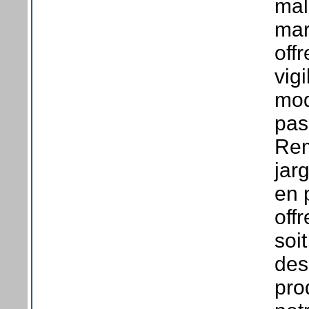
mal
mar
off
vig
mod
pas
Rem
jar
en 
off
soi
des
pro