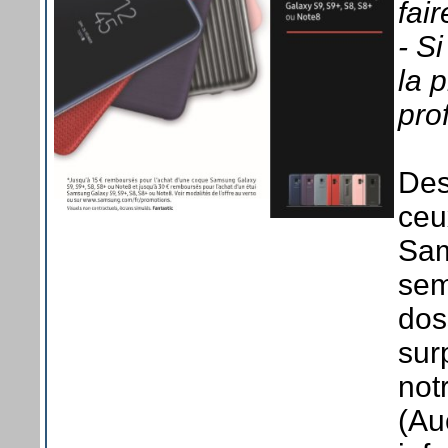
fai
- S
la p
pro
Des
ceu
Sam
sem
dos
surp
not
(Au