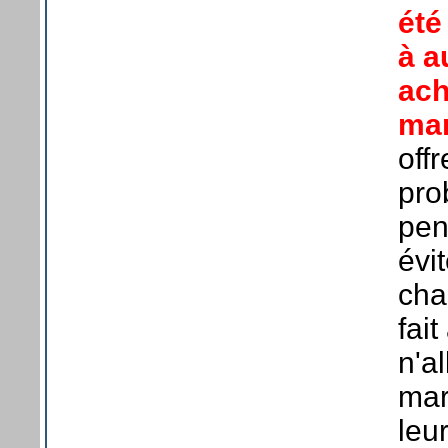
été
à a
ach
mar
off
pro
pen
évi
cha
fai
n'a
mar
leu