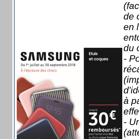
(fa
de 
en 
ent
du 
- P
réc
(im
d'id
à p
eff
- U
(att