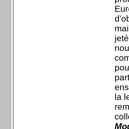
Eur
d'o
mai
jet
nou
com
pou
par
ens
la l
rem
coll
Mod