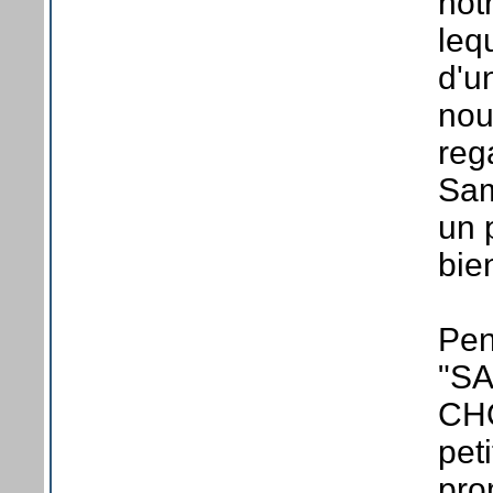
not
leq
d'u
nou
reg
Sam
un 
bie
Pen
"S
CHO
pet
pro