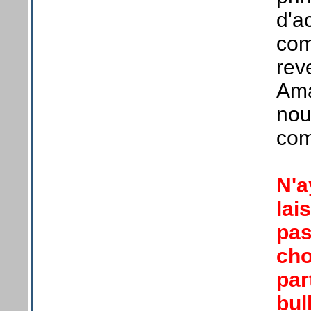
d'a
com
rev
Ama
nous
com
N'a
lai
pas
cho
par
bul