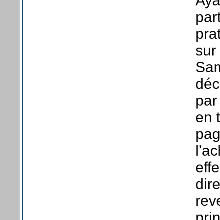
Aya
par
pra
sur
Sam
déc
par
en 
pag
l'a
eff
dir
rev
prin