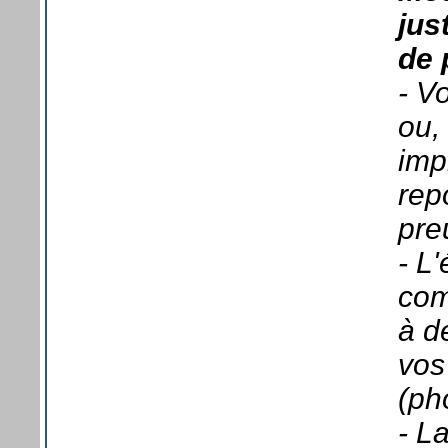
jus
de 
- V
ou,
imp
rep
pre
- L
com
à d
vos 
(ph
- L