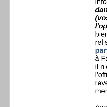
inf
dan
(vo
l'o
bie
rel
par
à F
il 
l'o
rev
me