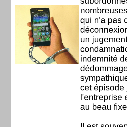
subordonnés
nombreuses 
qui n'a pas 
déconnexion
un jugement
condamnation
indemnité d
dédommageme
sympathique 
cet épisode j
l'entreprise
au beau fixe
Il est souve