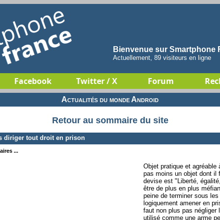
Bienvenue sur Smartphone F
Actuellement, 89 visiteurs en ligne
Facebook
Twitter / X
Forum
Rec
Actualités du monde Android
Retour au sommaire du site
diriger tout droit en prison
ires ...
Objet pratique et agréable à
pas moins un objet dont il 
devise est "Liberté, égalité
être de plus en plus méfia
peine de terminer sous les
logiquement amener en pri
faut non plus pas négliger
utilisé comme une arme pe