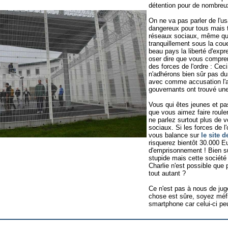
détention pour de nombreu
On ne va pas parler de l'us
dangereux pour tous mais 
réseaux sociaux, même qua
tranquillement sous la cou
beau pays la liberté d'expre
oser dire que vous comprene
des forces de l'ordre : Ce
n'adhérons bien sûr pas du 
avec comme accusation l'a
gouvernants ont trouvé une
Vous qui êtes jeunes et p
que vous aimez faire rouler
ne parlez surtout plus de 
sociaux. Si les forces de l
vous balance sur
le site d
risquerez bientôt 30.000 E
d'emprisonnement ! Bien sû
stupide mais cette société 
Charlie n'est possible que 
tout autant ?
Ce n'est pas à nous de juge
chose est sûre, soyez méfi
smartphone car celui-ci pe