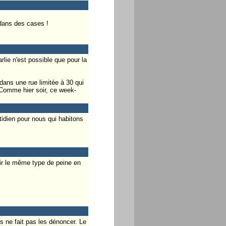
 dans des cases !
rlie n'est possible que pour la
ans une rue limitée à 30 qui
. Comme hier soir, ce week-
tidien pour nous qui habitons
oir le même type de peine en
ls ne fait pas les dénoncer. Le