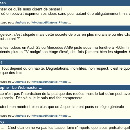
man
enser ce qu'ils nous disent de penser !
s où on pouvait exprimer ses idées sans pour autant être obligatoirement mis
France pour
Android
ou
Windows/Windows Phone
...
gereux, c'est stupide mais cette société de plus en plus moraliste où être Cha
out autant ?"
ais les rodéos en Audi S3 ou Mercedes AMG juste sous ma fenêtre à ~80kmh d
entends plus ta TV malgré ton étage élevé, des fois j'aimerai bien les signaler
R
Tout dépend où on habite. Dégradations, incivilités, non respect, c'est le quo
e que des fois...
France pour
Android
ou
Windows/Windows Phone
...
tophe - Le Webmaster ...
n'est pas l'interdiction de la pratique des rodéos mais le fait qu'on peut av
u social. Désolé si je le suis mal fait comprendre.
ent rien méritent bien plus que ce à quoi ils sont punis en règle générale.
France pour
Android
ou
Windows/Windows Phone
...
ley
 : C'est clair on ne va pas les laisser faire n'importe quoi sous prétexte qu'i