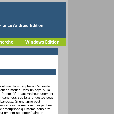
rance Android Edition
herche
Windows Edition
 utiliser, le smartphone n'en reste
faut se méfier. Dans un pays où la
, fraternité", il faut malheureusement
nt dans tous ses faits et gestes sous
 barreaux. Si une arme peut
son en cas de mauvais usage, il ne
 le smartphone qui même sans être
ut amener son propriétaire en