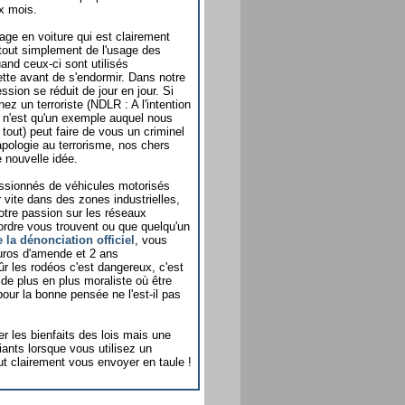
x mois.
age en voiture qui est clairement
tout simplement de l'usage des
nd ceux-ci sont utilisés
ette avant de s'endormir. Dans notre
ssion se réduit de jour en jour. Si
z un terroriste (NDLR : A l'intention
ci n'est qu'un exemple auquel nous
tout) peut faire de vous un criminel
pologie au terrorisme, nos chers
 nouvelle idée.
assionnés de véhicules motorisés
 vite dans des zones industrielles,
votre passion sur les réseaux
'ordre vous trouvent ou que quelqu'un
e la dénonciation officiel
, vous
uros d'amende et 2 ans
r les rodéos c'est dangereux, c'est
de plus en plus moraliste où être
pour la bonne pensée ne l'est-il pas
r les bienfaits des lois mais une
ants lorsque vous utilisez un
ut clairement vous envoyer en taule !