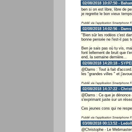
02/08/2018 10:07:50 - Baha
ben si on est libre, libre de p
je regrette le bon vieux temp
Publié via l'application Smartphone 
02/08/2018 14:02:56 - Dams
"Bien sûr les rodéos c'est dan
bonne pensée ne l'est-il pas t
Ben je sais pas où tu vis, m
font tellement de bruit que t'
end, la semaine dernière...
02/08/2018 14:20:18 - SYPE
@Dams : Tout à fait d'accord. 
les "grandes villes " et j'avou
Publié via l'application Smartphone 
02/08/2018 14:37:22 - Chris
@Dams : Ce que je dénonce ce 
s'exprimant juste sur un résea
Ces jeunes cons qui ne respect
Publié via l'application Smartphone 
03/08/2018 00:13:52 - Ledol
@Christophe - Le Webmaster ...