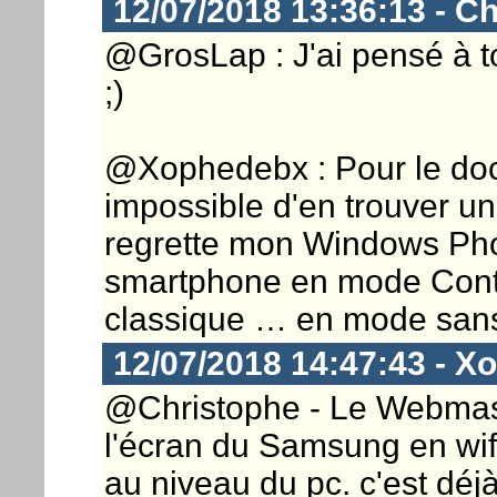
12/07/2018 13:36:13 - Ch
@GrosLap : J'ai pensé à to
;)
@Xophedebx : Pour le dock
impossible d'en trouver un 
regrette mon Windows Phone
smartphone en mode Conti
classique … en mode sans f
12/07/2018 14:47:43 - X
@Christophe - Le Webmaster
l'écran du Samsung en wifi
au niveau du pc. c'est déj