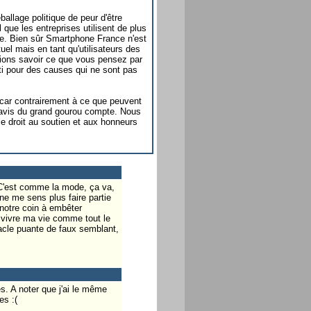
allage politique de peur d'être
e les entreprises utilisent de plus
e. Bien sûr Smartphone France n'est
tuel mais en tant qu'utilisateurs des
rions savoir ce que vous pensez par
rti pour des causes qui ne sont pas
 car contrairement à ce que peuvent
'avis du grand gourou compte. Nous
droit au soutien et aux honneurs
 C'est comme la mode, ça va,
ne me sens plus faire partie
 notre coin à embêter
x vivre ma vie comme tout le
cle puante de faux semblant,
s. A noter que j'ai le même
es :(