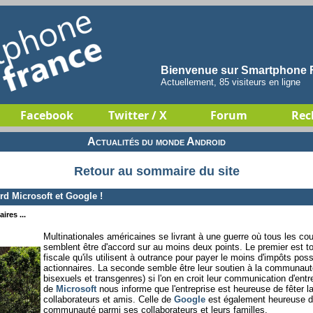
Bienvenue sur Smartphone F
Actuellement, 85 visiteurs en ligne
Facebook
Twitter / X
Forum
Rec
Actualités du monde Android
Retour au sommaire du site
 Microsoft et Google !
ires ...
Multinationales américaines se livrant à une guerre où tous les co
semblent être d'accord sur au moins deux points. Le premier est to
fiscale qu'ils utilisent à outrance pour payer le moins d'impôts poss
actionnaires. La seconde semble être leur soutien à la communau
bisexuels et transgenres) si l'on en croit leur communication d'entr
de
Microsoft
nous informe que l'entreprise est heureuse de fêter l
collaborateurs et amis. Celle de
Google
est également heureuse de
communauté parmi ses collaborateurs et leurs familles.