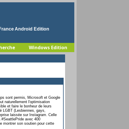
rance Android Edition
herche
Windows Edition
ups sont permis, Microsoft et Google
ut naturellement l'optimisation
ible et faire le bonheur de leurs
té LGBT (Lesbiennes, gays,
eprise laissée sur Instagram. Celle
a #SeattlePride avec 400
 montrer son soutien pour cette