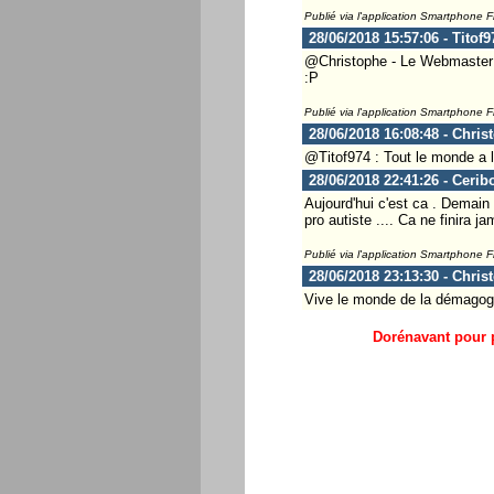
Publié via l'application Smartphone 
28/06/2018 15:57:06 - Titof9
@Christophe - Le Webmaster ..
:P
Publié via l'application Smartphone 
28/06/2018 16:08:48 - Chris
@Titof974 : Tout le monde a l
28/06/2018 22:41:26 - Cerib
Aujourd'hui c'est ca . Demain
pro autiste .... Ca ne finira ja
Publié via l'application Smartphone 
28/06/2018 23:13:30 - Chris
Vive le monde de la démagogi
Dorénavant pour p