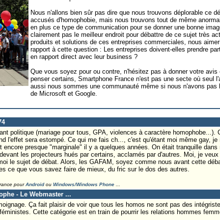
Nous n'allons bien sûr pas dire que nous trouvons déplorable ce déb
accusés d'homophobie, mais nous trouvons tout de même anormal qu
en plus ce type de communication pour se donner une bonne imag
clairement pas le meilleur endroit pour débattre de ce sujet très ac
produits et solutions de ces entreprises commerciales, nous aime
rapport à cette question : Les entreprises doivent-elles prendre pa
en rapport direct avec leur business ?
Que vous soyez pour ou contre, n'hésitez pas à donner votre avis
penser certains, Smartphone France n'est pas une secte où seul l
aussi nous sommes une communauté même si nous n'avons pas le 
de Microsoft et Google.
74
ant politique (mariage pour tous, GPA, violences à caractère homophobe...).
d l'effet sera estompé. Ce qui me fais ch..., c'est qu'étant moi même gay, je 
 encore presque "marginale" il y a quelques années. On était tranquille dans
 devant les projecteurs hués par certains, acclamés par d'autres. Moi, je veu
oi le sujet de débat. Alors, les GAFAM, soyez comme nous avant cette déba
tes ce que vous savez faire de mieux, du fric sur le dos des autres.
France pour
Android
ou
Windows/Windows Phone
...
tophe - Le Webmaster ...
oignage. Ça fait plaisir de voir que tous les homos ne sont pas des intégriste
éministes. Cette catégorie est en train de pourrir les relations hommes femm