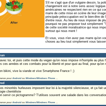
S'il ne s'agit que d'un vulgaire dessin, la p
changement est à notre sens assez logique.
américaines ne respectent rien en ce qui con
marre de cette mise en scène de leur image 
principale préoccupation est le bien-être de
d'entre nous. Au lieu de nous imposer de pl
pourquoi ne pas proposer tout simplement "
de cette société moralisatrice qui nous imp
surtout qui nous ment !
Et vous, vous n'en avez pas marre qu'on vo
choses au lieu tout simplement vous laisser
man
 avec toi, et puis cette mode du vegan qu'on nous impose m'horripile au plus h
utes ces années et ces combats pour la liberté et pour quoi au final, pour qu'o
n bikini, vive la viande et vive Smartphone France ! ;)
France pour
Android
ou
Windows/Windows Phone
...
Fred
es minorités hurleuses imposent leur loi à la majorité silencieuse, et ça fait 
gie clientéliste
en servir ce pictogramme? T'utilises souvent une salade dans les conversatio
France pour
Android
ou
Windows/Windows Phone
...