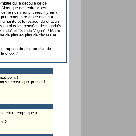
olémique qui a découlé de ce
 Alors que ces entreprises
cerne nos vies privées, il y en a
pour nous faire croire que leur
 l'humanité et le respect de chacun
us en plus les pensées de minorités,
Salade" et "Salade Vegan" ? Marre
ose de plus en plus de choses et
us impose de plus en plus de
 le choix ?
aut point !
n nous impose quoi penser !
un certain temps que je
ns ?