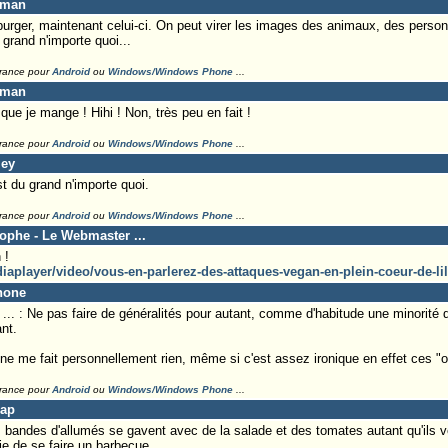
eman
rger, maintenant celui-ci. On peut virer les images des animaux, des person
 grand n'importe quoi...
France pour
Android
ou
Windows/Windows Phone
...
eman
que je mange ! Hihi ! Non, très peu en fait !
France pour
Android
ou
Windows/Windows Phone
...
ley
st du grand n'importe quoi.
France pour
Android
ou
Windows/Windows Phone
...
tophe - Le Webmaster ...
 !
aplayer/video/vous-en-parlerez-des-attaques-vegan-en-plein-coeur-de-li
hone
. : Ne pas faire de généralités pour autant, comme d'habitude une minorité d'i
nt.
 ne me fait personnellement rien, même si c'est assez ironique en effet ces "o
France pour
Android
ou
Windows/Windows Phone
...
Lap
 bandes d'allumés se gavent avec de la salade et des tomates autant qu'ils v
ie de se faire un barbecue.