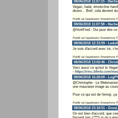
08/06/2018 11:07:15 - Hach
Vegan, halal, émoticône hambu
divers... Bref, cela devient du
Publié via l'application Smartphone 
08/06/2018 11:07:58 - Hach
@VortiFred : Oui pour dire ce 
Publié via l'application Smartphone 
08/06/2018 12:33:59 - Ledol
Je suis d'accord avec toi, c'e
Publié via l'application Smartphone 
08/06/2018 13:02:46 - Chris
Voici aussi ce qu'est le Vegan
-
https://rmc.bfmtv.com/medi
08/06/2018 16:28:00 - LogP
@Christophe - Le Webmaster ..
une mauvaise image au coura
Pour ce qui est de l'emoji, ça
Publié via l'application Smartphone 
08/06/2018 23:18:51 - Gros
On est bien d'accord, que ces
fassent pas c****r si on a env