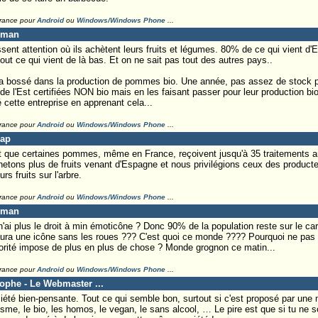
France pour
Android
ou
Windows/Windows Phone
...
eman
ssent attention où ils achètent leurs fruits et légumes. 80% de ce qui vient 
tout ce qui vient de là bas. Et on ne sait pas tout des autres pays..
a bossé dans la production de pommes bio. Une année, pas assez de stock pou
l'Est certifiées NON bio mais en les faisant passer pour leur production bio
 cette entreprise en apprenant cela...
France pour
Android
ou
Windows/Windows Phone
...
Lap
t que certaines pommes, même en France, reçoivent jusqu'à 35 traitements an
hetons plus de fruits venant d'Espagne et nous privilégions ceux des product
s fruits sur l'arbre.
France pour
Android
ou
Windows/Windows Phone
...
eman
 n'ai plus le droit à min émoticône ? Donc 90% de la population reste sur le c
aura une icône sans les roues ??? C'est quoi ce monde ???? Pourquoi ne pas 
norité impose de plus en plus de chose ? Monde grognon ce matin...
France pour
Android
ou
Windows/Windows Phone
...
tophe - Le Webmaster ...
té bien-pensante. Tout ce qui semble bon, surtout si c'est proposé par une mi
nisme, le bio, les homos, le vegan, le sans alcool, … Le pire est que si tu ne