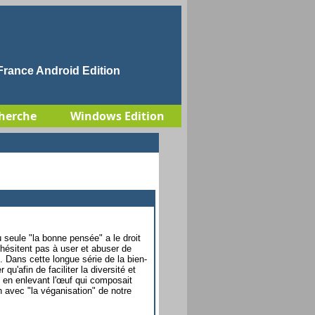
rance Android Edition
herche
Windows Edition
seule "la bonne pensée" a le droit
'hésitent pas à user et abuser de
Dans cette longue série de la bien-
u'afin de faciliter la diversité et
ade" en enlevant l'œuf qui composait
n avec "la véganisation" de notre