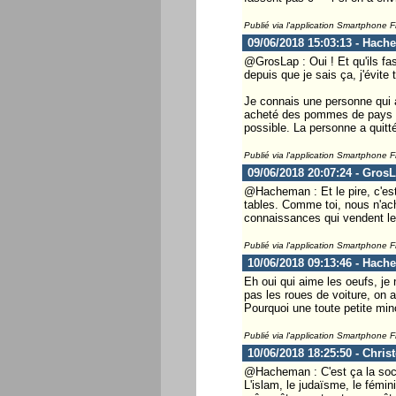
Publié via l'application Smartphone 
09/06/2018 15:03:13 - Hach
@GrosLap : Oui ! Et qu'ils fa
depuis que je sais ça, j'évite 
Je connais une personne qui 
acheté des pommes de pays de 
possible. La personne a quitté
Publié via l'application Smartphone 
09/06/2018 20:07:24 - Gros
@Hacheman : Et le pire, c'es
tables. Comme toi, nous n'ac
connaissances qui vendent leur
Publié via l'application Smartphone 
10/06/2018 09:13:46 - Hach
Eh oui qui aime les oeufs, je
pas les roues de voiture, on 
Pourquoi une toute petite mi
Publié via l'application Smartphone 
10/06/2018 18:25:50 - Chris
@Hacheman : C'est ça la socié
L'islam, le judaïsme, le fémi