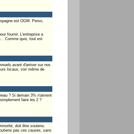
d'Espagne est OGM. Perso,
r fournir. L'entreprise a
... Comme quoi, tout est
nuels avant d'arriver sur nos
eurs locaux, voir même de
arreau ? Si demain 3% n'aiment
simplement faire les 2 ?
norité, doit être soutenu.
 soutiens pas ces causes, sans