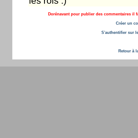
les rois :)
Dorénavant pour publier des commentaires il fa
Créer un co
S'authentifier sur 
Retour à l