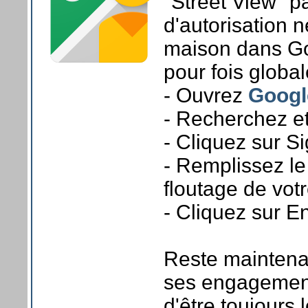
"Street View" 
d'autorisation ne
maison dans Go
pour fois globa
- Ouvrez
Googl
- Recherchez et
- Cliquez sur S
- Remplissez le
floutage de vot
- Cliquez sur E
Reste maintena
ses engagement
d'être toujours 