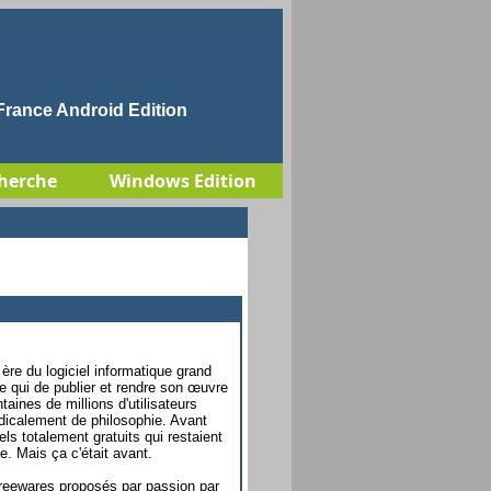
rance Android Edition
herche
Windows Edition
ère du logiciel informatique grand
rte qui de publier et rendre son œuvre
aines de millions d'utilisateurs
radicalement de philosophie. Avant
iels totalement gratuits qui restaient
e. Mais ça c'était avant.
freewares proposés par passion par