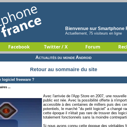
Bienvenue sur Smartphone F
Actuellement, 75 visiteurs en ligne
Facebook
Twitter / X
Forum
Rec
Actualités du monde Android
Retour au sommaire du site
e logiciel freeware ?
ires ...
Avec l'arrivée de l'App Store en 2007, une nouvelle 
public est née. Avec la possibilité offerte à n'impo
accessible à des centaines de milliers puis des cent
potentiels, le marché "du petit logiciel" a changé 
cette époque il n'était pas rare de trouver des logic
totalement fonctionnels sans la moindre contreparti
Si nous avons connu cette époque des véritables 