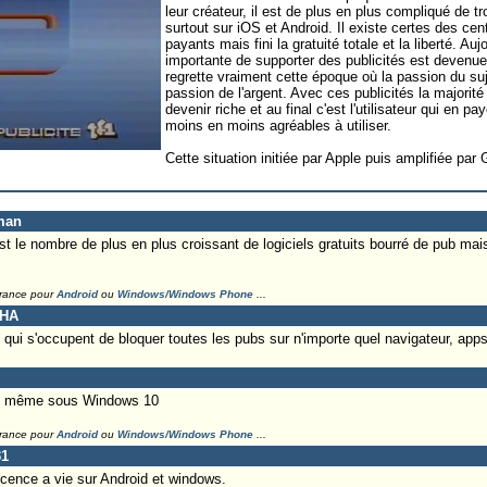
leur créateur, il est de plus en plus compliqué de tr
surtout sur iOS et Android. Il existe certes des cen
payants mais fini la gratuité totale et la liberté. Auj
importante de supporter des publicités est devenue
regrette vraiment cette époque où la passion du suj
passion de l'argent. Avec ces publicités la majorit
devenir riche et au final c'est l'utilisateur qui en pa
moins en moins agréables à utiliser.
Cette situation initiée par Apple puis amplifiée par 
man
st le nombre de plus en plus croissant de logiciels gratuits bourré de pub mais
France pour
Android
ou
Windows/Windows Phone
...
CHA
qui s'occupent de bloquer toutes les pubs sur n'importe quel navigateur, apps,
e même sous Windows 10
France pour
Android
ou
Windows/Windows Phone
...
31
icence a vie sur Android et windows.