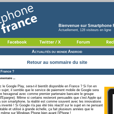
Bienvenue sur Smartphone F
Actuellement, 128 visiteurs en ligne
Facebook
Twitter / X
Forum
Rec
Actualités du monde Android
Retour au sommaire du site
 France ?
mentaire ...
le Google Play, sera-t-il bientôt disponible en France ? Si l'on en
le sujet, il semble que le service de paiement mobile de Google sera
ire hexagonal avec comme premier partenaire bancaire le groupe
Epargne). Même si certains resteront persuadés que c'est Apple qui
ia son smartphone, la réalité est comme souvent avec les innovations
'a inventé ! Si Google n'a pas été très réactif sur le sujet en ne pensant
able et utilisé à grande échelle, ça fait plusieurs années que le
t même sur Windows Phone bien avant l'iPhone !