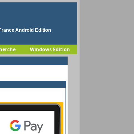
rance Android Edition
herche
Windows Edition