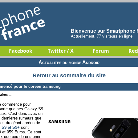
Bienvenue sur Smartphone F
Actuellement, 77 visiteurs en ligne
Facebook
Twitter / X
Forum
Rec
Actualités du monde Android
Retour au sommaire du site
mmencé pour le coréen Samsung
ires ...
e a commencé pour
 sorte que ses Galaxy S9
aux. C'est donc avec un
x dernières rumeurs que
es du géant coréen de
 S9 et S9+
sont
9 et 959 Euros. Ce sont
prix que peu de personne