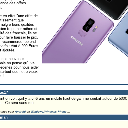
ande des offres
s.
en effet "une offre de
estissement que
malgré leurs qualités
 bien trop cher même si
ité des français, ils se
r faire baisser le prix,
c recommerce reprend
arfait état à 200 Euros
 ajoutée.
ur ces nouveaux
is on pense qu'il va
mécènes pour nous aider
surtout que notre vieux
s !
las17
nt on voit qu'il y a 5 -6 ans un mobile haut de gamme coutait autour de 500€ 
os... Ce sera sans moi
France pour
Android
ou
Windows/Windows Phone
...
eman