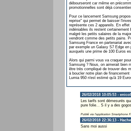
débourseront car même en précomm
promotionnelles sont déjà consentie
Pour ce lancement Samsung propose 
reprise" qui permet de baisser l'inv
représente ces 2 appareils. En effet 
indéniables ils restent certainement
malgré les petits salaires de la major
vendront comme des petits pains. Pou
Samsung France en partenariat ave
par exemple un Galaxy S7 Edge en p
auxquels une prime de 100 Euros est
Alors qui parmi vous va craquer po
Samsung ? Nous, on aimerait bien ma
être très compliqué de trouver des 
à boucler notre plan de financement 
Lumia 950 n'est estimé qu'à 19 Euro
26/02/2018 10:05:53 - enico
Les tarifs sont démesurés qua
pure folie... S il y a des gog
Publié via l'application Smartphone 
26/02/2018 22:36:13 - Hach
Sans moi aussi