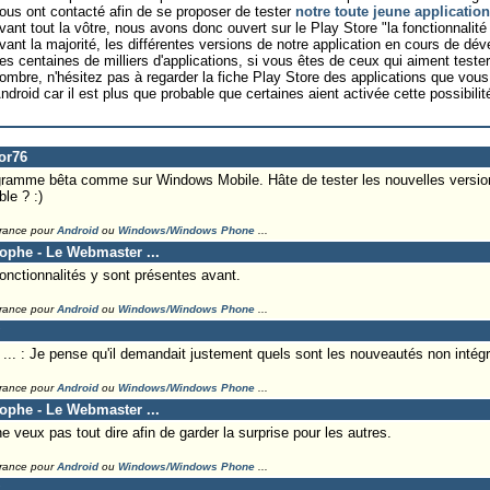
ous ont contacté afin de se proposer de tester
notre toute jeune applicatio
vant tout la vôtre, nous avons donc ouvert sur le Play Store "la fonctionnalit
vant la majorité, les différentes versions de notre application en cours de dé
es centaines de milliers d'applications, si vous êtes de ceux qui aiment teste
ombre, n'hésitez pas à regarder la fiche Play Store des applications que vous 
ndroid car il est plus que probable que certaines aient activée cette possibilit
or76
gramme bêta comme sur Windows Mobile. Hâte de tester les nouvelles versions 
le ? :)
France pour
Android
ou
Windows/Windows Phone
...
tophe - Le Webmaster ...
nctionnalités y sont présentes avant.
France pour
Android
ou
Windows/Windows Phone
...
. : Je pense qu'il demandait justement quels sont les nouveautés non intégré
France pour
Android
ou
Windows/Windows Phone
...
tophe - Le Webmaster ...
 veux pas tout dire afin de garder la surprise pour les autres.
France pour
Android
ou
Windows/Windows Phone
...