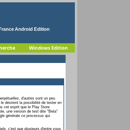
rance Android Edition
herche
Windows Edition
perpétuelles, d'autres sont un peu
le désirent la possibilité de tester en
s cet esprit que le Play Store
ble, une version de test dite "Beta"
ègle générale ce processus qui
.
iels, c'est que plusieurs d'entre vous