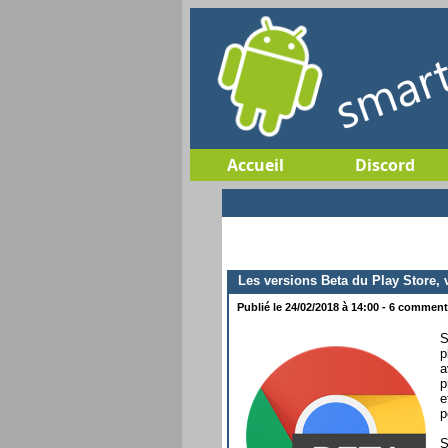
Accueil
Discord
Les versions Beta du Play Store, 
Publié le 24/02/2018 à 14:00 - 6 commenta
S
p
a
p
e
p
S