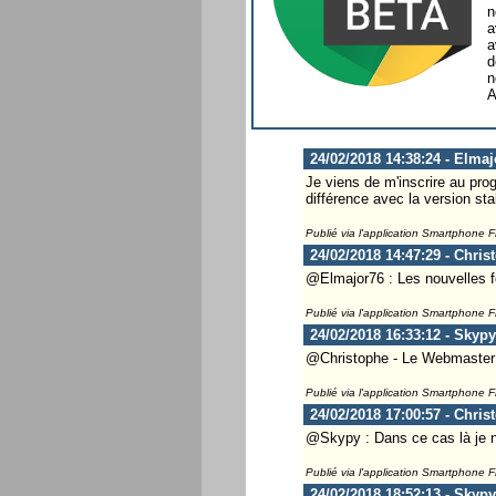
n
a
a
d
n
A
24/02/2018 14:38:24 - Elmaj
Je viens de m'inscrire au pro
différence avec la version stab
Publié via l'application Smartphone 
24/02/2018 14:47:29 - Chris
@Elmajor76 : Les nouvelles fo
Publié via l'application Smartphone 
24/02/2018 16:33:12 - Skypy
@Christophe - Le Webmaster ..
Publié via l'application Smartphone 
24/02/2018 17:00:57 - Chris
@Skypy : Dans ce cas là je ne
Publié via l'application Smartphone 
24/02/2018 18:52:13 - Skypy