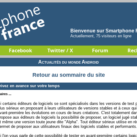
Bienvenue sur Smartphone F
Actuellement, 75 visiteurs en ligne
Facebook
Twitter / X
Forum
Rec
Actualités du monde Android
Retour au sommaire du site
vivez en avance sur votre temps
ires ...
i certains éditeurs de logiciels se sont spécialisés dans les versions de test 
lus sérieux en proposant à leurs utilisateurs de versions stables et à ceux qui 
vant-première les évolutions en cours de leurs créations. C'est totalement dan
ropose aux éditeurs de logiciels la possibilité de proposer, un logiciel jugé sta
t même une version toute jeune dite "Alpha". Tout éditeur sérieux utilise en r
ermet de proposer aux utilisateurs finaux des logiciels stables et performants
i l'on vous parle de cette possibilité de tester en avant-première certains logic