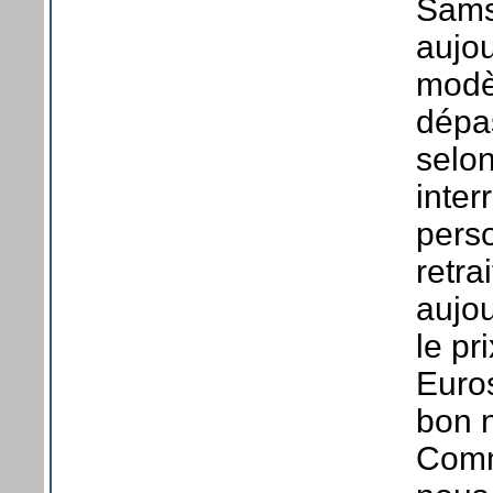
Sams
aujou
modè
dépa
selon
inter
perso
retra
aujo
le pr
Euros
bon 
Comm