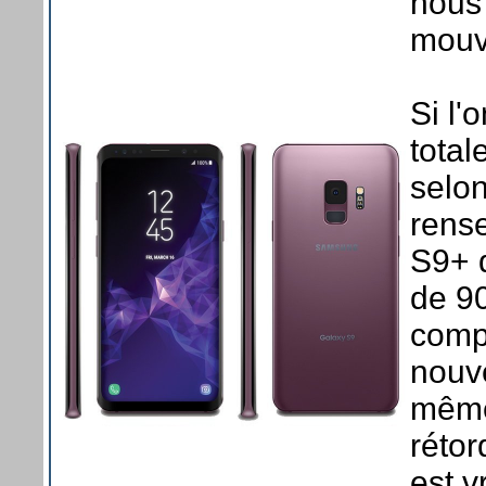
nous 
mouv
Si l'
total
selon
rens
S9+ d
de 90
compr
nouve
même
rétor
est v