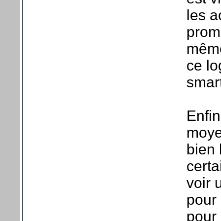
les a
promo
même
ce lo
smart
Enfin
moyen
bien 
certa
voir
pour 
pour 