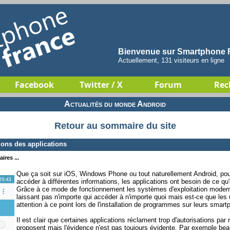
Bienvenue sur Smartphone F
Actuellement, 131 visiteurs en ligne
Facebook
Twitter / X
Forum
Rec
Actualités du monde Android
Retour au sommaire du site
ions des applications
ires ...
Que ça soit sur iOS, Windows Phone ou tout naturellement Android, pour 
accéder à différentes informations, les applications ont besoin de ce qu
Grâce à ce mode de fonctionnement les systèmes d'exploitation modern
laissant pas n'importe qui accéder à n'importe quoi mais est-ce que les 
attention à ce point lors de l'installation de programmes sur leurs smart
Il est clair que certaines applications réclament trop d'autorisations par 
proposent mais l'évidence n'est pas toujours évidente. Par exemple bea