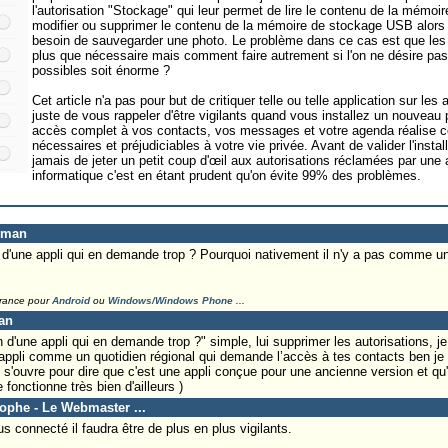
l'autorisation "Stockage" qui leur permet de lire le contenu de la mémo
modifier ou supprimer le contenu de la mémoire de stockage USB alors qu
besoin de sauvegarder une photo. Le problème dans ce cas est que les a
plus que nécessaire mais comment faire autrement si l'on ne désire pas 
possibles soit énorme ?
Cet article n'a pas pour but de critiquer telle ou telle application sur le
juste de vous rappeler d'être vigilants quand vous installez un nouvea
accès complet à vos contacts, vos messages et votre agenda réalise c
nécessaires et préjudiciables à votre vie privée. Avant de valider l'install
jamais de jeter un petit coup d'œil aux autorisations réclamées par un
informatique c'est en étant prudent qu'on évite 99% des problèmes.
eman
d'une appli qui en demande trop ? Pourquoi nativement il n'y a pas comme un g
France pour
Android
ou
Windows/Windows Phone
...
an
 d'une appli qui en demande trop ?" simple, lui supprimer les autorisations, 
 appli comme un quotidien régional qui demande l’accès à tes contacts ben je 
'ouvre pour dire que c'est une appli conçue pour une ancienne version et qu'e
fonctionne très bien d'ailleurs )
tophe - Le Webmaster ...
 connecté il faudra être de plus en plus vigilants.