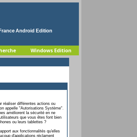
rance Android Edition
herche
Windows Edition
réaliser différentes actions ou
'on appelle "Autorisations Système".
es améliorent la sécurité en ne
utilisateurs que vous êtes font bien
phones ou leurs tablettes ?
rapport aux fonctionnalités qu'elles
ucoup d'applications réclament