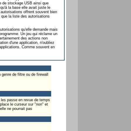
ire de stockage USB ainsi que
'à la base elle avait juste le
utorisations offrent souvent bien
que la liste des autorisations
s autorisations qu'elle demande mais
u programme. Un jeu qui réclame un
ertainement des actions non
ation d'une application, n'oubliez
e applications. Comme souvent en
enre de filtre ou de firewall
je les passe en revue de temps
place le curseur sur "non" et
lle ne pourrait pas