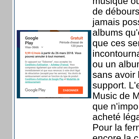
musique où
de débours
jamais pos
albums qu'o
que ces se
incontourn
ou un album
sans avoir 
support. L
Music de Mi
que n'impor
acheté lég
Pour la fer
encore la 