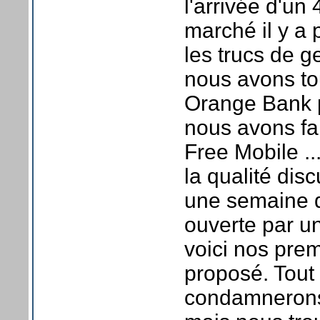
l'arrivée d'un
marché il y a 
les trucs de g
nous avons tou
Orange Bank p
nous avons fai
Free Mobile ...
la qualité dis
une semaine d
ouverte par u
voici nos prem
proposé. Tout
condamnerons 