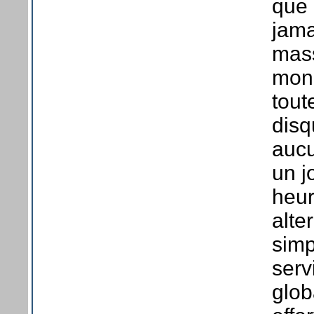
que 
jama
mass
mond
tout
disq
aucu
un jo
heur
alte
simp
serv
glob