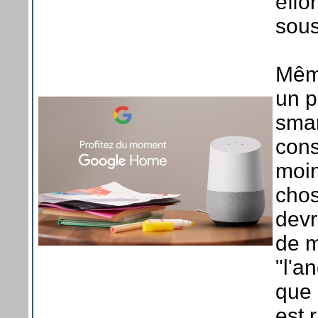
effo
sous
Même
un p
smar
cons
moin
chos
devr
de 
"l'a
que 
est 