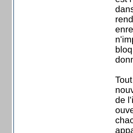
dan
rend
enre
n'im
bloq
donn
Tout
nouv
de l
ouve
chac
app