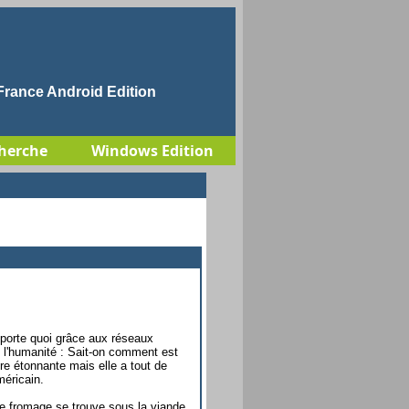
rance Android Edition
herche
Windows Edition
importe quoi grâce aux réseaux
e l'humanité : Sait-on comment est
e étonnante mais elle a tout de
méricain.
le fromage se trouve sous la viande