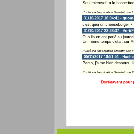
Seul microsoft a la bonne ima
Publié via l'application Smartphone 
31/10/2017 18:04:41 - quom
c'est quoi un cheeseburger ?
31/10/2017 22:38:37 - Vorti
O_o ils en ont parlé au journa
En même temps c'était sur M6, 
Publié via l'application Smartphone 
05/11/2017 10:51:51 - Hach
Perso, j'aime bien dessous. I
Publié via l'application Smartphone 
Dorénavant pour p