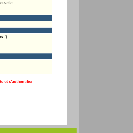
nouvelle
s :'(
 et s'authentifier