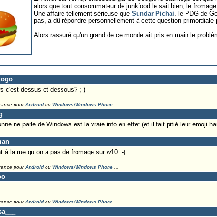
alors que tout consommateur de junkfood le sait bien, le fromage
Une affaire tellement sérieuse que
Sundar Pichai
, le PDG de Go
pas, a dû répondre personnellement à cette question primordiale p
Alors rassuré qu'un grand de ce monde ait pris en main le problè
gogo
ws c'est dessus et dessous? ;-)
France pour
Android
ou
Windows/Windows Phone
...
g
nne ne parle de Windows est la vraie info en effet (et il fait pitié leur emoji
man
 à la rue qu on a pas de fromage sur w10 :-)
France pour
Android
ou
Windows/Windows Phone
...
oo
France pour
Android
ou
Windows/Windows Phone
...
sa___