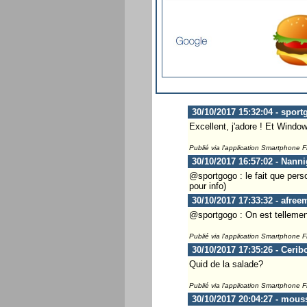
30/10/2017 15:32:04 - sport
Excellent, j'adore ! Et Windo
Publié via l'application Smartphone 
30/10/2017 16:57:02 - Nanni
@sportgogo : le fait que perso
pour info)
30/10/2017 17:33:32 - afree
@sportgogo : On est tellement
Publié via l'application Smartphone 
30/10/2017 17:35:26 - Cerib
Quid de la salade?
Publié via l'application Smartphone 
30/10/2017 20:04:27 - mous