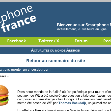
Bienvenue sur Smartphone F
Actuellement, 95 visiteurs en ligne
Facebook
Twitter / X
Forum
Rec
Actualités du monde Android
Retour au sommaire du site
it pas monter un cheeseburger !
ires ...
Dans notre monde de la futilité où l'on polémique pour tout et n'
sociaux, ce WE a été soulevé une question vitale pour l'avenir d
composé un cheeseburger chez Google ? La question peut paraîtr
même été posée ce WE par
Thomas Baekdalþ
, un journaliste a
En effet sur l'emoji cheeseburger de Google le sacrilège est que 