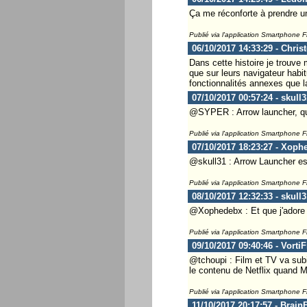
Ça me réconforte à prendre un
Publié via l'application Smartphone 
06/10/2017 14:33:29 - Chris
Dans cette histoire je trouve
que sur leurs navigateur hab
fonctionnalités annexes que la
07/10/2017 00:57:24 - skull3
@SYPER : Arrow launcher, qui
Publié via l'application Smartphone 
07/10/2017 18:23:27 - Xoph
@skull31 : Arrow Launcher es
Publié via l'application Smartphone 
08/10/2017 12:32:33 - skull3
@Xophedebx : Et que j'adore 
Publié via l'application Smartphone 
09/10/2017 09:40:46 - Vorti
@tchoupi : Film et TV va subi
le contenu de Netflix quand M
Publié via l'application Smartphone 
11/10/2017 20:17:57 - Brai