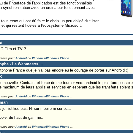
 de l'interface de l'application est des fonctionnalités
a synchronisation avec un ordinateur fonctionnant avec
ous ceux qui ont dû faire le choix un peu obligé d'utiliser
t qui restent fidèles à l'écosystème Microsoft.
pi
 ? Film et TV ?
France pour
Android
ou
Windows/Windows Phone
...
tophe - Le Webmaster ...
tphone France que je n'ai pas encore eu le courage de porter sur Android :)
R
ouvelle. Contraint et forcé de me tourner vers android le plus tard possible, 
le maximum de leurs applis et services en espérant que les transferts soient 
France pour
Android
ou
Windows/Windows Phone
...
eman
je n'utilise pas. Ni sur mobile ni sur pc...
pple, du haut de gamme...
France pour
Android
ou
Windows/Windows Phone
...
ley