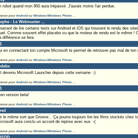
 robot quand mon 950 aura trépassé. J'aurais moins l'air perdue.
France pour
Android
ou
Windows/Windows Phone
...
tophe - Le Webmaster ...
 marrant de lire certains tests sur Android et iOS qui trouvent le rendu des s
ituel. Comme souvent effet placebo vu que le moteur de rendu est le même ! C
 différence se fera.
1
 en connectant ton compte Microsoft te permet de retrouver pas mal de ton
France pour
Android
ou
Windows/Windows Phone
...
edebx
t devenu Microsoft Launcher depuis cette semaine :-)
France pour
Android
ou
Windows/Windows Phone
...
1
en version beta!
France pour
Android
ou
Windows/Windows Phone
...
Fred
r le même sort que Groove... Ça pourra toujours lire les films stockés chez to
icrosoft aura conclu un accord de reprise avec eux :-(
France pour
Android
ou
Windows/Windows Phone
...
nBSOD