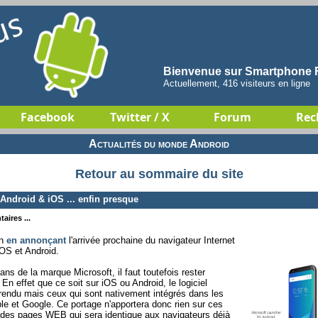
Bienvenue sur Smartphone F
Actuellement, 416 visiteurs en ligne
Facebook
Twitter / X
Forum
Rec
Actualités du monde Android
Retour au sommaire du site
Android & iOS ... enfin presque
aires ...
on
en annonçant
l'arrivée prochaine du navigateur Internet
OS et Android.
 fans de la marque Microsoft, il faut toutefois rester
 En effet que ce soit sur iOS ou Android, le logiciel
 rendu mais ceux qui sont nativement intégrés dans les
le et Google. Ce portage n'apportera donc rien sur ces
e des pages WEB qui sera identique aux navigateurs déjà