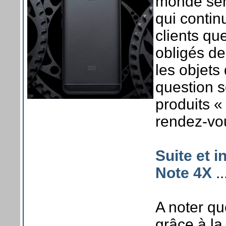
monde sem
qui contin
clients q
obligés de
les objets
question s
produits « 
rendez-vo
Suite et i
Note 4X
..
A noter qu
grâce à la