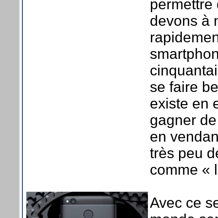
permettre 
devons à n
rapidement
smartphon
cinquantai
se faire b
existe en 
gagner de 
en vendant
très peu 
comme « le
Avec ce s