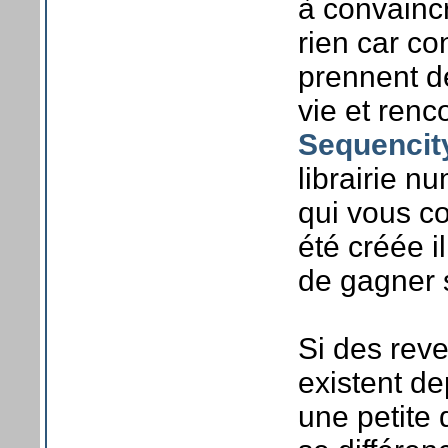
à convaincr
rien car co
prennent de
vie et renc
Sequencit
librairie 
qui vous c
été créée i
de gagner 
Si des rev
existent de
une petite