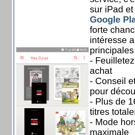
sur iPad e
Google Pl
forte chanc
intéresse 
principales
- Feuillete
achat
- Conseil e
pour décou
- Plus de 1
titres total
- Mode hors
maximale