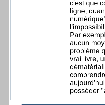
c'est que 
ligne, qua
numérique"
l'impossibi
Par exempl
aucun moye
problème q
vrai livre,
dématériali
comprendre
aujourd'hu
posséder "à