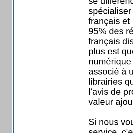
se différen
spécialise
français et
95% des ré
français d
plus est q
numérique c
associé à 
librairies q
l'avis de p
valeur ajo
Si nous vo
service, c'