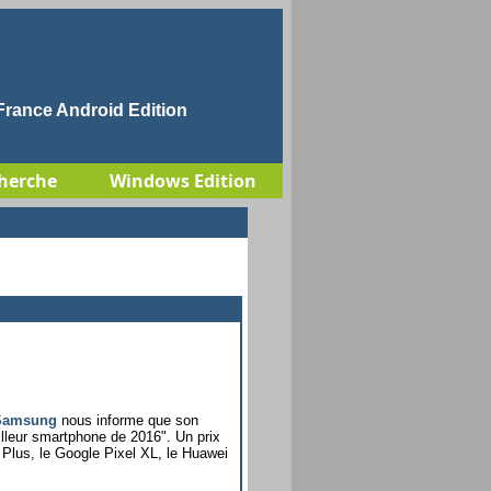
rance Android Edition
herche
Windows Edition
Samsung
nous informe que son
leur smartphone de 2016". Un prix
 Plus, le Google Pixel XL, le Huawei