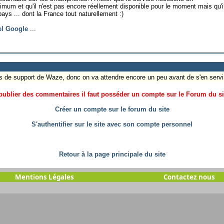
mum et qu'il n'est pas encore réellement disponible pour le moment mais qu'i
ays ... dont la France tout naturellement :)
iel Google
...
pas de support de Waze, donc on va attendre encore un peu avant de s'en servir
ublier des commentaires il faut posséder un compte sur le Forum du site
Créer un compte sur le forum du site
S'authentifier sur le site avec son compte personnel
Retour à la page principale du site
Mentions Légales
Contactez nous