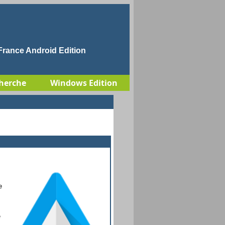
rance Android Edition
herche
Windows Edition
e
e