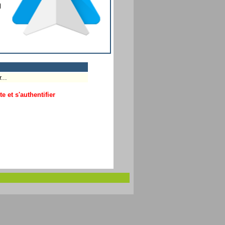
l
...
 et s'authentifier