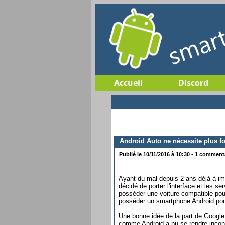
Accueil
Discord
Android Auto ne nécessite plus f
Publié le 10/11/2016 à 10:30 - 1 commentai
Ayant du mal depuis 2 ans déjà à im
décidé de porter l'interface et les s
posséder une voiture compatible pour 
posséder un smartphone Android pour
Une bonne idée de la part de Google q
comme Android a pu se rendre incont