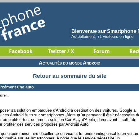
Bienvenue sur Smartphone F
Actuellement, 71 visiteurs en ligne
Facebook
Twitter / X
Forum
Rec
Actualités du monde Android
Retour au sommaire du site
orcément une auto
re ...
poser sa solution embarquée d'Android à destination des voitures, Google a
ervices Android Auto sur smartphones. Alors qu'auparavant il était nécessaire d
en profiter, tout comme la solution Car Play d'Apple, dorénavant il suffit de
 profiter des services proposés par Android Auto.
ui espère ainsi faire décoller ce service et le rendre indispensable en voitur
ournable sur les smartphones. A noter que le service nécessite un