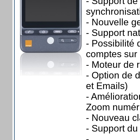
- Support de
synchronisat
- Nouvelle g
- Support na
- Possibilité 
comptes sur
- Moteur de
- Option de
et Emails)
- Améliorati
Zoom numériq
- Nouveau cla
- Support du
- ...