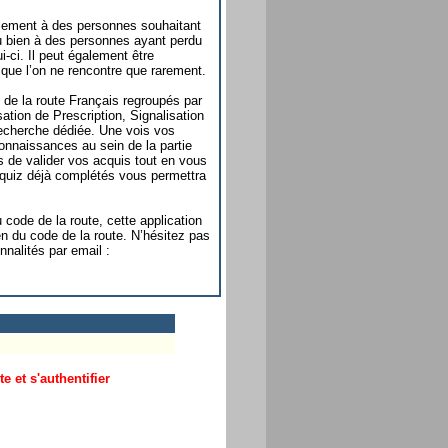
galement à des personnes souhaitant
u bien à des personnes ayant perdu
i-ci. Il peut également être
 que l’on ne rencontre que rarement.
de la route Français regroupés par
sation de Prescription, Signalisation
 recherche dédiée. Une vois vos
onnaissances au sein de la partie
 de valider vos acquis tout en vous
s quiz déjà complétés vous permettra
 code de la route, cette application
en du code de la route. N’hésitez pas
nnalités par email :
 et s'authentifier