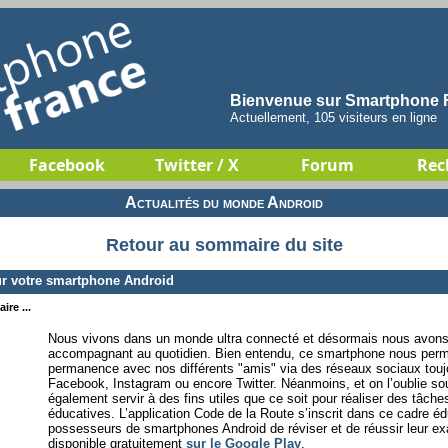
Bienvenue sur Smartphone F
Actuellement, 105 visiteurs en ligne
Facebook
Twitter / X
Forum
Rec
Actualités du monde Android
Retour au sommaire du site
ur votre smartphone Android
ire ...
Nous vivons dans un monde ultra connecté et désormais nous avon
accompagnant au quotidien. Bien entendu, ce smartphone nous perm
permanence avec nos différents "amis" via des réseaux sociaux touj
Facebook, Instagram ou encore Twitter. Néanmoins, et on l’oublie s
également servir à des fins utiles que ce soit pour réaliser des tâch
éducatives. L’application Code de la Route s’inscrit dans ce cadre é
possesseurs de smartphones Android de réviser et de réussir leur e
disponible gratuitement
sur le Google Play
.