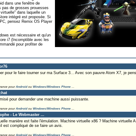
d dans une fenêtre de
its pas de grosses prouesses
irtuelle" dans laquelle un
tore intégré est proposée. Si
r PC, pensez Remix OS Player
ndows est nécessaire et qu'un
re i7 (Incomptible avec les
mmandé pour profiter de
or76
er pour le faire tourner sur ma Surface 3... Avec son pauvre Atom X7, je pen
France pour
Android
ou
Windows/Windows Phone
...
chat
timisé pour demander une machine aussi puissante.
France pour
Android
ou
Windows/Windows Phone
...
tophe - Le Webmaster ...
uelle manière est faite l'émulation. Machine virtuelle x86 ? Machine virtuelle A
l est compliqué de se faire un avis.
France pour
Android
ou
Windows/Windows Phone
...