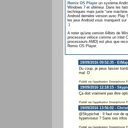
Remix OS Player
un système Androi
Windows 7 et ultérieur. Dans les fa
techniques mais juste "une machine v
Android dernière version avec Play S
les jeux Android vous manquent su
:)
A noter qu'une version 64bits de Wi
processeur véloce comme un Intel Co
processeurs AMD) est plus que reco
Remix OS Player.
19/09/2016 09:52:35 - ElMaj
Du coup, je peux laisser tomb
mal :D
Publié via l'application Smartphone 
19/09/2016 12:18:15 - Skypi
Ça doit vraiment pas être op
Publié via l'application Smartphone 
19/09/2016 13:56:02 - Chris
@Skypichat : Il faut voir de q
hyperviseur ? Sans ses infos i
Publié via l'application Smartphone 