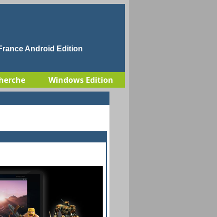
rance Android Edition
herche
Windows Edition