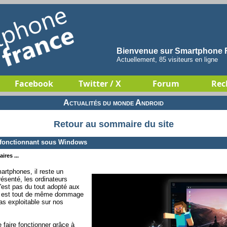
Bienvenue sur Smartphone F
Actuellement, 85 visiteurs en ligne
Facebook
Twitter / X
Forum
Rec
Actualités du monde Android
Retour au sommaire du site
r fonctionnant sous Windows
ires ...
artphones, il reste un
ésenté, les ordinateurs
 n'est pas du tout adopté aux
il est tout de même dommage
as exploitable sur nos
e faire fonctionner grâce à