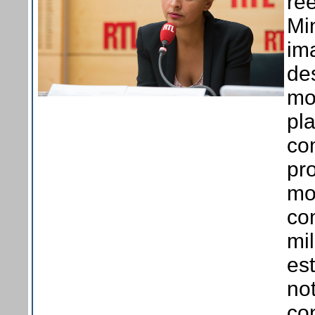
ré
Min
im
de
mo
pl
co
pr
mo
co
mil
est
no
con