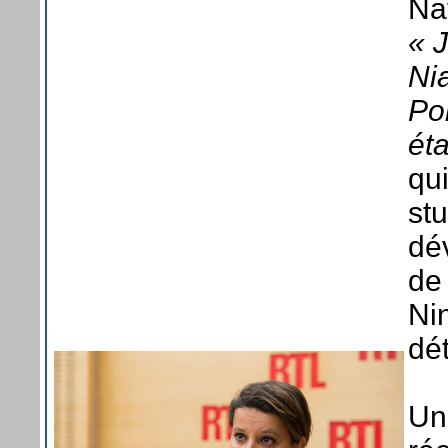
Nat
« 
Nia
Po
ét
qui
st
dé
de
Ni
dé
Un