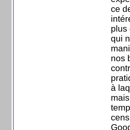
ce de
inté
plus
qui 
maniè
nos 
cont
prati
à la
mais
temp
cens
Googl