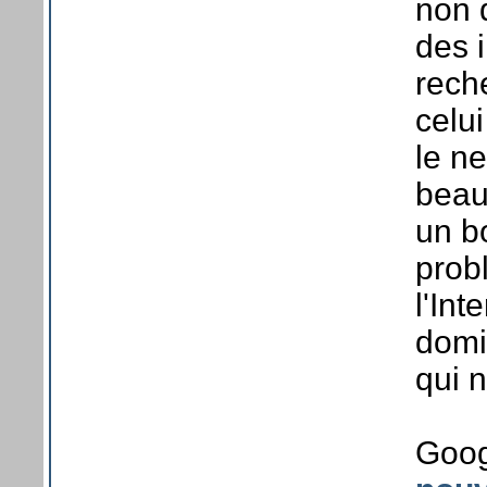
non d
des 
rech
celui
le n
beau
un b
prob
l'Int
domi
qui n
Goog