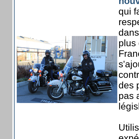
nouv
qui f
resp
dans
plus
Fran
s'ajo
contr
des p
pas a
légis
Utili
expér