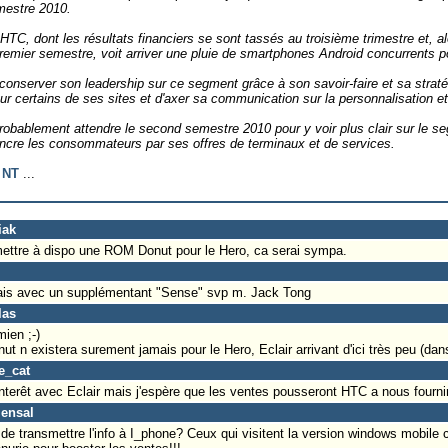
mestre 2010.
TC, dont les résultats financiers se sont tassés au troisième trimestre et, alor
emier semestre, voit arriver une pluie de smartphones Android concurrents pou
onserver son leadership sur ce segment grâce à son savoir-faire et sa stratég
 sur certains de ses sites et d'axer sa communication sur la personnalisation 
probablement attendre le second semestre 2010 pour y voir plus clair sur le s
incre les consommateurs par ses offres de terminaux et de services.
 NT
...
iak
mettre à dispo une ROM Donut pour le Hero, ca serai sympa.
mais avec un supplémentant "Sense" svp m. Jack Tong
las
mien ;-)
t n existera surement jamais pour le Hero, Eclair arrivant d'ici très peu (dans
e_cat
terêt avec Eclair mais j'espère que les ventes pousseront HTC a nous fournir 
mensal
 de transmettre l'info à I_phone? Ceux qui visitent la version windows mobile 