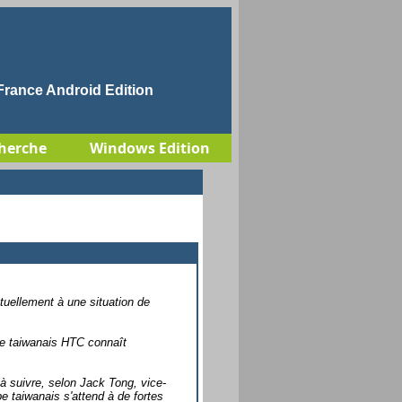
rance Android Edition
herche
Windows Edition
tuellement à une situation de
pe taiwanais HTC connaît
à suivre, selon Jack Tong, vice-
e taiwanais s'attend à de fortes