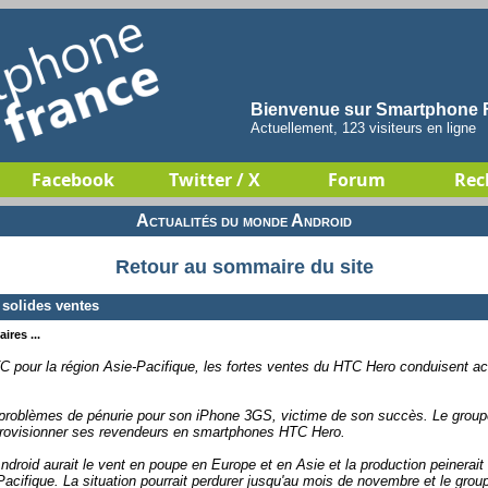
Bienvenue sur Smartphone F
Actuellement, 123 visiteurs en ligne
Facebook
Twitter / X
Forum
Rec
Actualités du monde Android
Retour au sommaire du site
solides ventes
ires ...
C pour la région Asie-Pacifique, les fortes ventes du HTC Hero conduisent ac
de problèmes de pénurie pour son iPhone 3GS, victime de son succès. Le grou
pprovisionner ses revendeurs en smartphones HTC Hero.
droid aurait le vent en poupe en Europe et en Asie et la production peinerait 
cifique. La situation pourrait perdurer jusqu'au mois de novembre et le group