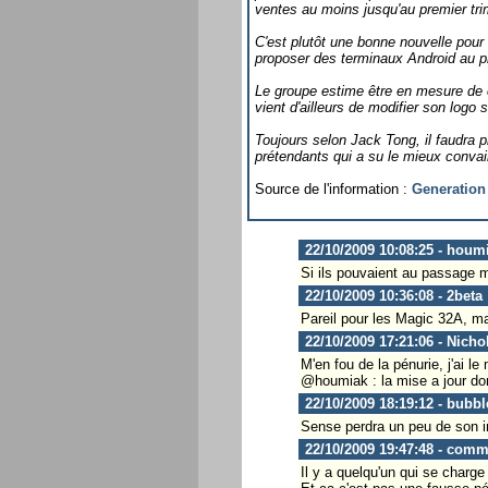
ventes au moins jusqu'au premier tri
C'est plutôt une bonne nouvelle pour H
proposer des terminaux Android au pr
Le groupe estime être en mesure de c
vient d'ailleurs de modifier son logo
Toujours selon Jack Tong, il faudra 
prétendants qui a su le mieux conva
Source de l'information :
Generation
22/10/2009 10:08:25 - houm
Si ils pouvaient au passage 
22/10/2009 10:36:08 - 2beta
Pareil pour les Magic 32A, 
22/10/2009 17:21:06 - Nicho
M'en fou de la pénurie, j'ai le 
@houmiak : la mise a jour donu
22/10/2009 18:19:12 - bubbl
Sense perdra un peu de son in
22/10/2009 19:47:48 - com
Il y a quelqu'un qui se charge