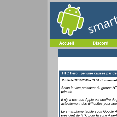
Accueil
Discord
HTC Hero : pénurie causée par de 
Publié le 22/10/2009 à 09:00 - 5 commenta
Selon le vice-président du groupe HT
pénurie.
Il n'y a pas que Apple qui souffre 
actuellement des difficultés pour a
Le smartphone tactile sous Google An
président de HTC pour la zone Asie-Pa