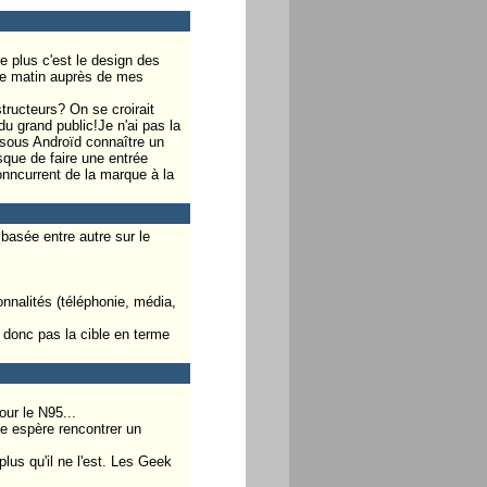
e plus c'est le design des
t ce matin auprès de mes
tructeurs? On se croirait
u grand public!Je n'ai pas la
 sous Androïd connaître un
que de faire une entrée
onncurrent de la marque à la
basée entre autre sur le
nnalités (téléphonie, média,
t donc pas la cible en terme
our le N95...
se espère rencontrer un
plus qu'il ne l'est. Les Geek