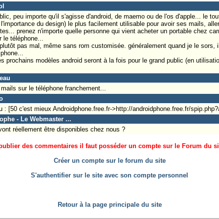
ol
ic, peu importe qu'il s'agisse d'android, de maemo ou de l'os d'apple... le tout
ù l'importance du design) le plus facilement utilisable pour avoir ses mails, aller
tes... prenez n'importe quelle personne qui vient acheter un portable chez car
 le téléphone...
re plutôt pas mal, même sans rom customisée. généralement quand je le sors, i
iphone...
 prochains modèles android seront à la fois pour le grand public (en utilisati
peau
mails sur le téléphone franchement...
o
: [50 c'est mieux Androidphone.free.fr->http://androidphone.free.fr/spip.php?a
tophe - Le Webmaster ...
ont réellement être disponibles chez nous ?
ublier des commentaires il faut posséder un compte sur le Forum du site
Créer un compte sur le forum du site
S'authentifier sur le site avec son compte personnel
Retour à la page principale du site