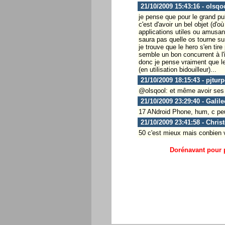
21/10/2009 15:43:16 - olsqo
je pense que pour le grand publ
c'est d'avoir un bel objet (d'o
applications utiles ou amusan
saura pas quelle os tourne sur
je trouve que le hero s'en ti
semble un bon concurrent à l'
donc je pense vraiment que les
(en utilisation bidouilleur)...
21/10/2009 18:15:43 - pjtur
@olsqool: et même avoir ses 
21/10/2009 23:29:40 - Galile
17 ANdroid Phone, hum, c peu 
21/10/2009 23:41:58 - Chris
50 c'est mieux mais conbien v
Dorénavant pour p