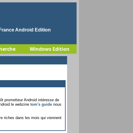
rance Android Edition
herche
Windows Edition
ôt prometteur Android intéresse de
Android le webzine
tom's guide
nous
re riches dans les mois qui viennent