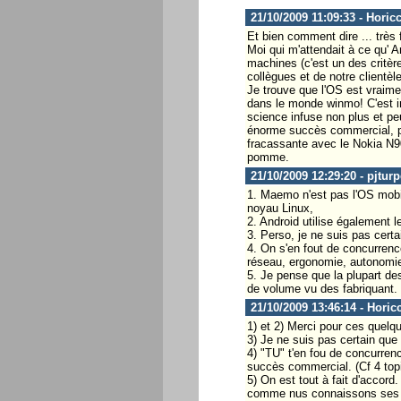
21/10/2009 11:09:33 - Horic
Et bien comment dire ... très 
Moi qui m'attendait à ce qu' A
machines (c'est un des critère
collègues et de notre clientèl
Je trouve que l'OS est vraime
dans le monde winmo! C'est in
science infuse non plus et pe
énorme succès commercial, pi
fracassante avec le Nokia N90
pomme.
21/10/2009 12:29:20 - pjtur
1. Maemo n'est pas l'OS mobil
noyau Linux,
2. Android utilise également l
3. Perso, je ne suis pas cert
4. On s'en fout de concurrenc
réseau, ergonomie, autonomie)
5. Je pense que la plupart des
de volume vu des fabriquant.
21/10/2009 13:46:14 - Horic
1) et 2) Merci pour ces quel
3) Je ne suis pas certain que 
4) "TU" t'en fou de concurren
succès commercial. (Cf 4 top
5) On est tout à fait d'accord.
comme nus connaissons ses q