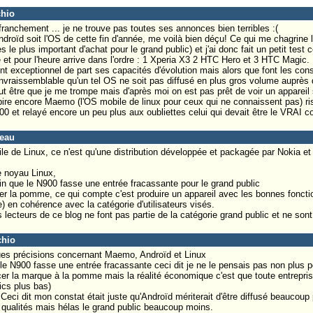
chio
franchement ... je ne trouve pas toutes ses annonces bien terribles :(
ndroïd soit l'OS de cette fin d'année, me voilà bien déçu! Ce qui me chagrine l
s le plus important d'achat pour le grand public) et j'ai donc fait un petit tes
e et pour l'heure arrive dans l'ordre : 1 Xperia X3 2 HTC Hero et 3 HTC Magic.
nt exceptionnel de part ses capacités d'évolution mais alors que font les cons
vraissemblable qu'un tel OS ne soit pas diffusé en plus gros volume auprès d
ut être que je me trompe mais d'après moi on est pas prêt de voir un appareil
re encore Maemo (l'OS mobile de linux pour ceux qui ne connaissent pas) ris
0 et relayé encore un peu plus aux oubliettes celui qui devait être le VRAI c
peau
e de Linux, ce n'est qu'une distribution développée et packagée par Nokia et 
e noyau Linux,
ain que le N900 fasse une entrée fracassante pour le grand public
er la pomme, ce qui compte c'est produire un appareil avec les bonnes fonctio
 en cohérence avec la catégorie d'utilisateurs visés.
 lecteurs de ce blog ne font pas partie de la catégorie grand public et ne son
chio
ques précisions concernant Maemo, Androïd et Linux
le N900 fasse une entrée fracassante ceci dit je ne le pensais pas non plus p
cer la marque à la pomme mais la réalité économique c'est que toute entrepri
ics plus bas)
 Ceci dit mon constat était juste qu'Androïd mériterait d'être diffusé beaucoup 
ualités mais hélas le grand public beaucoup moins.