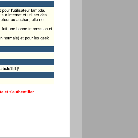
 pour l'utilisateur lambda,
 sur internet et utiliser des
refour ou auchan, elle ne
l fait une bonne impression et
on normale) et pour les geek
rticle181]!
 et s'authentifier