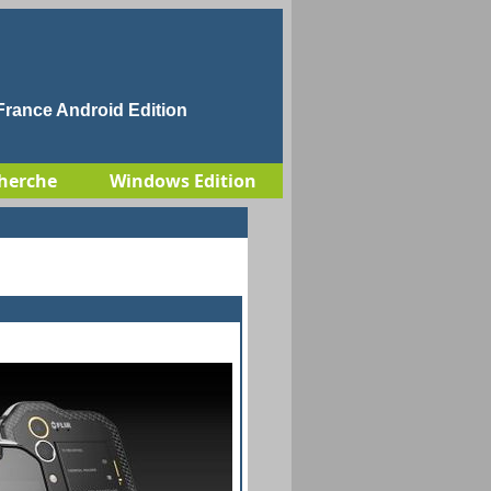
rance Android Edition
herche
Windows Edition