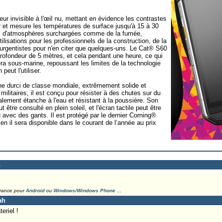
ur invisible à l'œil nu, mettant en évidence les contrastes
r et mesure les températures de surface jusqu'à 15 à 30
s d'atmosphères surchargées comme de la fumée,
tilisations pour les professionnels de la construction, de la
s urgentistes pour n'en citer que quelques-uns. Le Cat® S60
rofondeur de 5 mètres, et cela pendant une heure, ce qui
ra sous-marine, repoussant les limites de la technologie
eut l'utiliser.
e durci de classe mondiale, extrêmement solide et
militaires, il est conçu pour résister à des chutes sur du
alement étanche à l'eau et résistant à la poussière. Son
 être consulté en plein soleil, et l'écran tactile peut être
avec des gants. Il est protégé par le dernier Corning®
en il sera disponible dans le courant de l’année au prix
h
France pour
Android
ou
Windows/Windows Phone
...
ah
eriel !