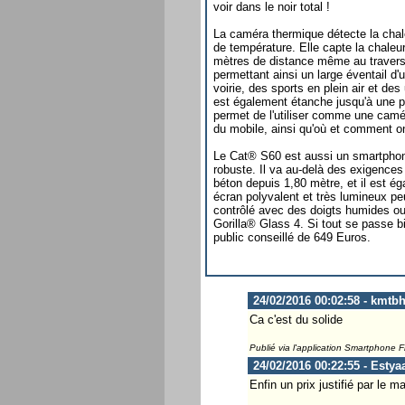
voir dans le noir total !
La caméra thermique détecte la chale
de température. Elle capte la chaleu
mètres de distance même au traver
permettant ainsi un large éventail d'u
voirie, des sports en plein air et de
est également étanche jusqu'à une p
permet de l'utiliser comme une camé
du mobile, ainsi qu'où et comment on p
Le Cat® S60 est aussi un smartphon
robuste. Il va au-delà des exigences 
béton depuis 1,80 mètre, et il est ég
écran polyvalent et très lumineux peut
contrôlé avec des doigts humides ou 
Gorilla® Glass 4. Si tout se passe bi
public conseillé de 649 Euros.
24/02/2016 00:02:58 - kmtb
Ca c'est du solide
Publié via l'application Smartphone 
24/02/2016 00:22:55 - Estya
Enfin un prix justifié par le mat