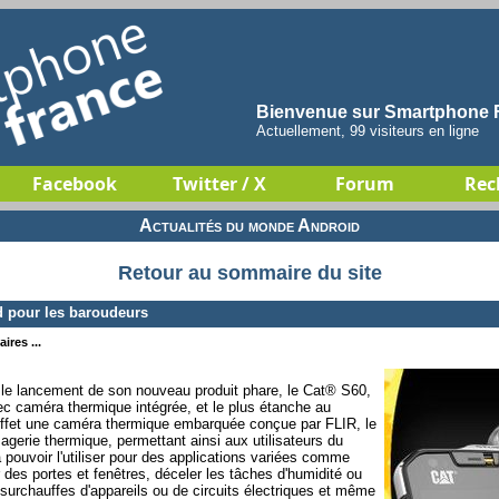
Bienvenue sur Smartphone F
Actuellement, 99 visiteurs en ligne
Facebook
Twitter / X
Forum
Rec
Actualités du monde Android
Retour au sommaire du site
 pour les baroudeurs
ires ...
e lancement de son nouveau produit phare, le Cat® S60,
c caméra thermique intégrée, et le plus étanche au
fet une caméra thermique embarquée conçue par FLIR, le
agerie thermique, permettant ainsi aux utilisateurs du
 pouvoir l'utiliser pour des applications variées comme
 des portes et fenêtres, déceler les tâches d'humidité ou
es surchauffes d'appareils ou de circuits électriques et même