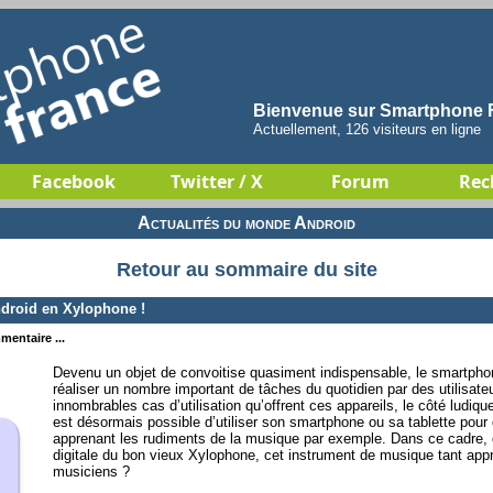
Bienvenue sur Smartphone F
Actuellement, 126 visiteurs en ligne
Facebook
Twitter / X
Forum
Rec
Actualités du monde Android
Retour au sommaire du site
droid en Xylophone !
mentaire ...
Devenu un objet de convoitise quasiment indispensable, le smartph
réaliser un nombre important de tâches du quotidien par des utilisate
innombrables cas d’utilisation qu’offrent ces appareils, le côté ludique 
est désormais possible d’utiliser son smartphone ou sa tablette pour d
apprenant les rudiments de la musique par exemple. Dans ce cadre, 
digitale du bon vieux Xylophone, cet instrument de musique tant appr
musiciens ?