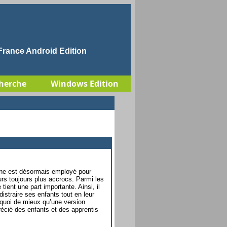
rance Android Edition
herche
Windows Edition
one est désormais employé pour
urs toujours plus accrocs. Parmi les
tient une part importante. Ainsi, il
istraire ses enfants tout en leur
quoi de mieux qu’une version
écié des enfants et des apprentis