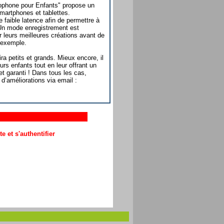
ylophone pour Enfants" propose un
martphones et tablettes.
e faible latence afin de permettre à
. Un mode enregistrement est
r leurs meilleures créations avant de
r exemple.
a petits et grands. Mieux encore, il
rs enfants tout en leur offrant un
et garanti ! Dans tous les cas,
d’améliorations via email :
 et s'authentifier