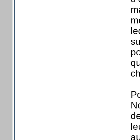
ma
me
le
su
po
qu
ch
Po
No
de
le
au