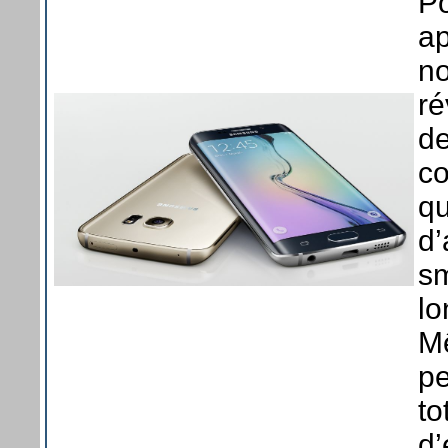
Po
a
no
ré
de
co
qu
d’
sm
lo
M
pe
to
d’