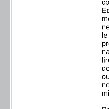
co
Ed
mê
ne
le
pr
na
li
do
ou
no
mi